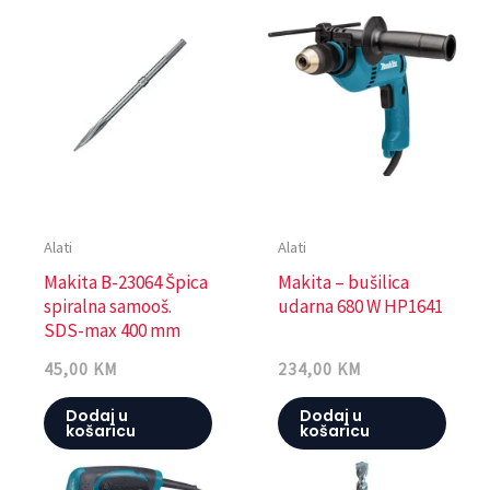
Alati
Alati
Makita B-23064 Špica
Makita – bušilica
spiralna samooš.
udarna 680 W HP1641
SDS-max 400 mm
45,00
KM
234,00
KM
Dodaj u
Dodaj u
košaricu
košaricu