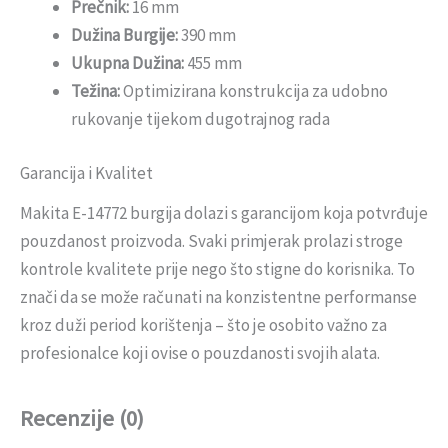
Prečnik:
16 mm
Dužina Burgije:
390 mm
Ukupna Dužina:
455 mm
Težina:
Optimizirana konstrukcija za udobno
rukovanje tijekom dugotrajnog rada
Garancija i Kvalitet
Makita E-14772 burgija dolazi s garancijom koja potvrđuje
pouzdanost proizvoda. Svaki primjerak prolazi stroge
kontrole kvalitete prije nego što stigne do korisnika. To
znači da se može računati na konzistentne performanse
kroz duži period korištenja – što je osobito važno za
profesionalce koji ovise o pouzdanosti svojih alata.
Recenzije (0)