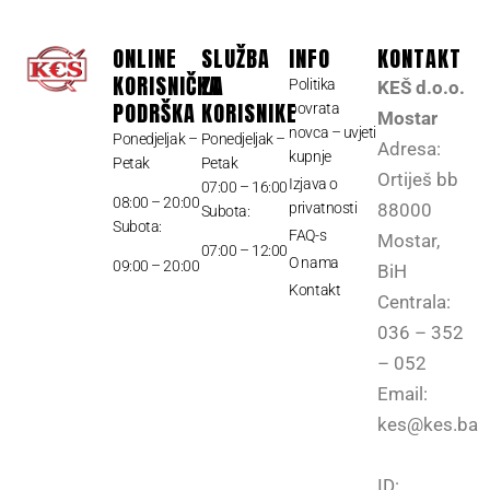
ONLINE
SLUŽBA
INFO
KONTAKT
KORISNIČKA
ZA
Politika
KEŠ d.o.o.
PODRŠKA
KORISNIKE
povrata
Mostar
novca – uvjeti
Ponedjeljak –
Ponedjeljak –
Adresa:
kupnje
Petak
Petak
Ortiješ bb
Izjava o
07:00 – 16:00
08:00 – 20:00
privatnosti
88000
Subota:
Subota:
FAQ-s
Mostar,
07:00 – 12:00
O nama
09:00 – 20:00
BiH
Kontakt
Centrala:
036 – 352
– 052
Email:
kes@kes.ba
ID: