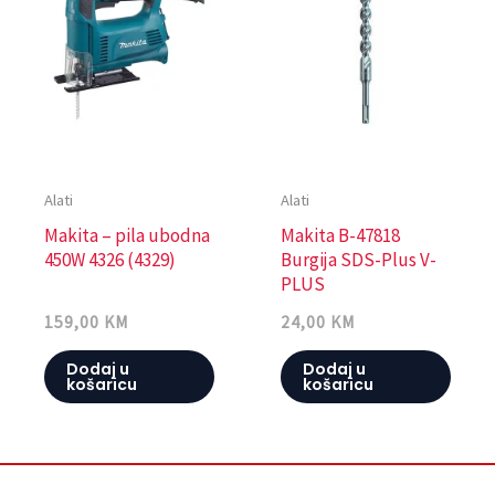
Alati
Alati
Makita – pila ubodna
Makita B-47818
450W 4326 (4329)
Burgija SDS-Plus V-
PLUS
159,00
KM
24,00
KM
Dodaj u
Dodaj u
košaricu
košaricu