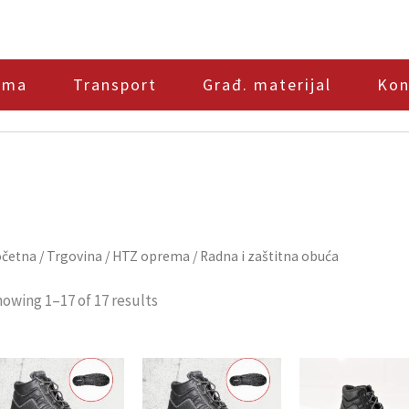
ama
Transport
Građ. materijal
Kon
četna
/
Trgovina
/
HTZ oprema
/ Radna i zaštitna obuća
owing 1–17 of 17 results
Ovaj
proizvod