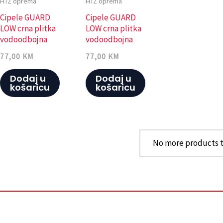
HTZ oprema
HTZ oprema
Cipele GUARD
Cipele GUARD
LOW crna plitka
LOW crna plitka
vodoodbojna
vodoodbojna
DERMAL 45
DERMAL 44
77,00
KM
77,00
KM
Dodaj u
Dodaj u
košaricu
košaricu
No more products t