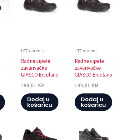
HTZ oprema
HTZ oprema
t
Radne cipele
Radne cipele
3
zavarivačke
zavarivačke
GIASCO Ercolano
GIASCO Ercolano
46
S3 HI HRO 43
199,01
KM
199,01
KM
Dodaj u
Dodaj u
košaricu
košaricu