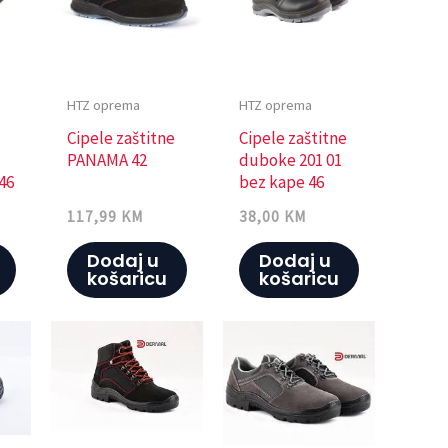
HTZ oprema
HTZ oprema
Cipele zaštitne
Cipele zaštitne
PANAMA 42
duboke 201 01
46
bez kape 46
117,99
KM
38,00
KM
Dodaj u
Dodaj u
košaricu
košaricu