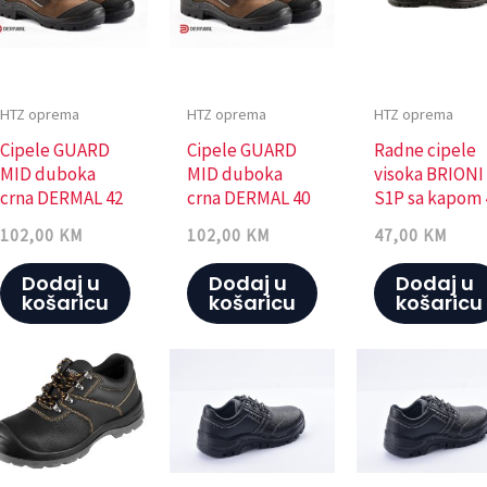
HTZ oprema
HTZ oprema
HTZ oprema
Cipele GUARD
Cipele GUARD
Radne cipele
MID duboka
MID duboka
visoka BRIONI
crna DERMAL 42
crna DERMAL 40
S1P sa kapom 
102,00
KM
102,00
KM
47,00
KM
Dodaj u
Dodaj u
Dodaj u
košaricu
košaricu
košaricu