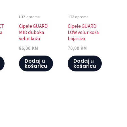
HTZ oprema
HTZ oprema
CT
Cipele GUARD
Cipele GUARD
ka
MID duboka
LOW velur koža
velur koža
boja siva
tekstil DERMAL
DERMAL 40
86,00
KM
70,00
KM
40
Dodaj u
Dodaj u
košaricu
košaricu