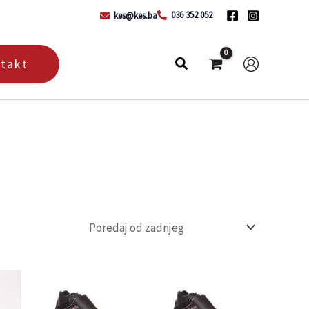
036 352 052
kes@kes.ba
takt