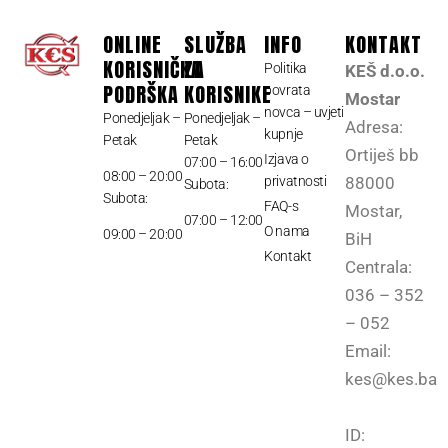
ONLINE
SLUŽBA
INFO
KONTAKT
KORISNIČKA
ZA
Politika
KEŠ d.o.o.
PODRŠKA
KORISNIKE
povrata
Mostar
novca – uvjeti
Ponedjeljak –
Ponedjeljak –
Adresa:
kupnje
Petak
Petak
Ortiješ bb
Izjava o
07:00 – 16:00
08:00 – 20:00
privatnosti
88000
Subota:
Subota:
FAQ-s
Mostar,
07:00 – 12:00
O nama
09:00 – 20:00
BiH
Kontakt
Centrala:
036 – 352
– 052
Email:
kes@kes.ba
ID: