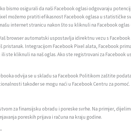
o bismo osigurali da naši Facebook oglasi odgovaraju potencija
el možemo pratiti efikasnost Facebook oglasa u statističke svrhe
li našu internet stranicu nakon što su kliknuli na Facebook oglas 
 Vaš browser automatski uspostavlja idirektnu vezu s Facebook
aš pristanak. Integracijom Facebook Pixel alata, Facebook prima
 ili ste kliknuli na naš oglas. Ako ste registrovani za Faceboo
ooka odvija se u skladu sa Facebook Politikom zaštite podatak
kcionalnosti također se mogu naći u Facebook Centru za pomoć.
vom za finansijsku obradu i poreske svrhe. Na primjer, dijeli
avanja poreskih prijava i računa na kraju godine.
u