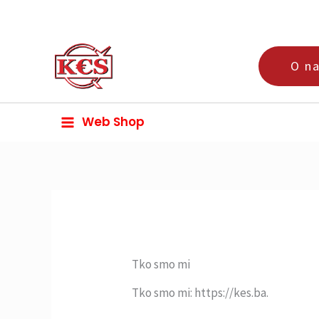
Skip
to
content
O n
Web Shop
Tko smo mi
Tko smo mi: https://kes.ba.