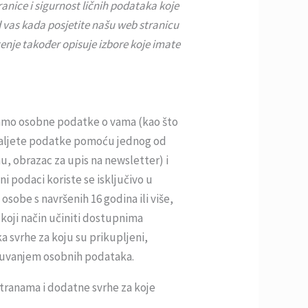
anice i sigurnost ličnih podataka koje
d vas kada posjetite našu web stranicu
enje također opisuje izbore koje imate
ljamo osobne podatke o vama (kao što
ošaljete podatke pomoću jednog od
, obrazac za upis na newsletter) i
i podaci koriste se isključivo u
osobe s navršenih 16 godina ili više,
 koji način učiniti dostupnima
 svrhe za koju su prikupljeni,
čuvanjem osobnih podataka.
tranama i dodatne svrhe za koje