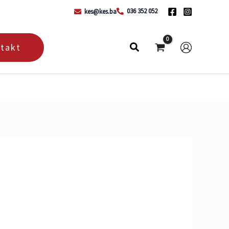
036 352 052
kes@kes.ba
takt