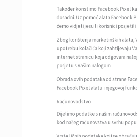
Također koristimo Facebook Pixel kak
dosadni. Uz pomoć alata Facebook Pix
ćemo vidjeti jesu li korisnici posjeti
Zbog korištenja marketinških alata,
upotrebu kolačića koji zahtijevaju V
internet stranicu koja odgovara našoj
posjetu s Vašim nalogom.
Obrada ovih podataka od strane Faceb
Facebook Pixel alatu i njegovoj fun
Računovodstvo
Dijelimo podatke s našim računovodst
kod našeg računovstva u svrhu popunj
Vrste ličnih podataka koji se obrađuj