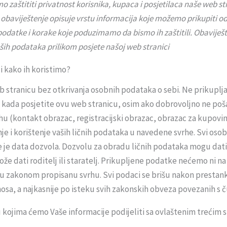
aštititi privatnost korisnika, kupaca i posjetilaca naše web str
obaviještenje opisuje vrstu informacija koje možemo prikupiti o
odatke i korake koje poduzimamo da bismo ih zaštitili. Obaviješt
aših podataka prilikom posjete našoj web stranici
i kako ih koristimo?
b stranicu bez otkrivanja osobnih podataka o sebi. Ne prikup
u) kada posjetite ovu web stranicu, osim ako dobrovoljno ne p
 (kontakt obrazac, registracijski obrazac, obrazac za kupovinu
e i korištenje vaših ličnih podataka u navedene svrhe. Svi osobn
oje je data dozvola. Dozvolu za obradu ličnih podataka mogu dati 
e dati roditelj ili staratelj. Prikupljene podatke nećemo ni na
 zakonom propisanu svrhu. Svi podaci se brišu nakon prestanka
a, a najkasnije po isteku svih zakonskih obveza povezanih s 
kojima ćemo Vaše informacije podijeliti sa ovlaštenim trećim s