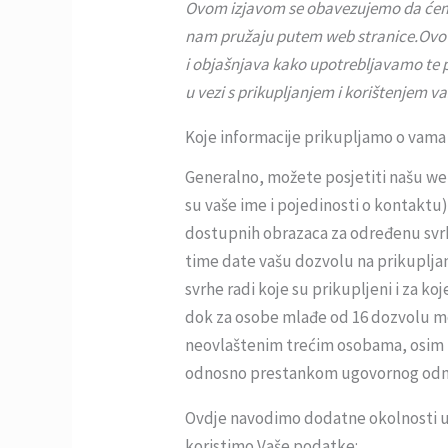
Ovom izjavom se obavezujemo da ćemo z
nam pružaju putem web stranice.
Ovo 
i objašnjava kako upotrebljavamo te p
u vezi s prikupljanjem i korištenjem v
Koje informacije prikupljamo o vama 
Generalno, možete posjetiti našu we
su vaše ime i pojedinosti o kontakt
dostupnih obrazaca za određenu svrhu
time date vašu dozvolu na prikupljanj
svrhe radi koje su prikupljeni i za k
dok za osobe mlađe od 16 dozvolu mož
neovlaštenim trećim osobama, osim u
odnosno prestankom ugovornog odnos
Ovdje navodimo dodatne okolnosti u 
koristimo Vaše podatke: