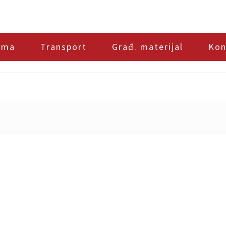
ama
Transport
Građ. materijal
Kon