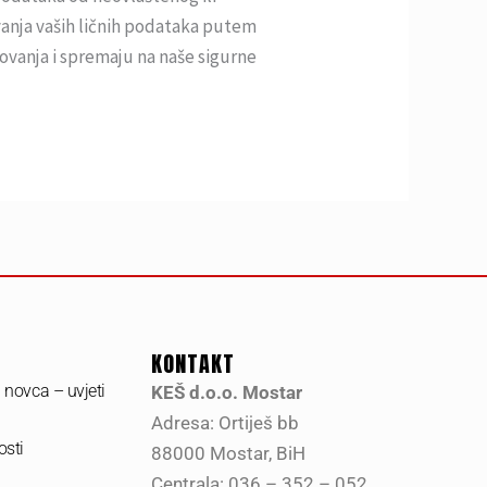
avanja vaših ličnih podataka putem
ovanja i spremaju na naše sigurne
KONTAKT
a novca – uvjeti
KEŠ d.o.o. Mostar
Adresa: Ortiješ bb
osti
88000 Mostar, BiH
Centrala: 036 – 352 – 052