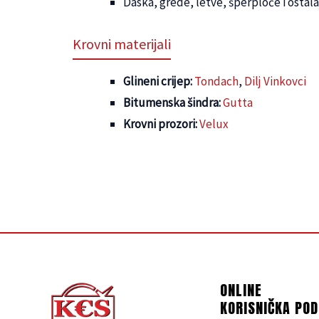
Daska, grede, letve, šperploče i ostal
Krovni materijali
Glineni crijep:
Tondach
,
Dilj Vinkovci
Bitumenska šindra:
Gutta
Krovni prozori:
Velux
ONLINE
KORISNIČKA PO