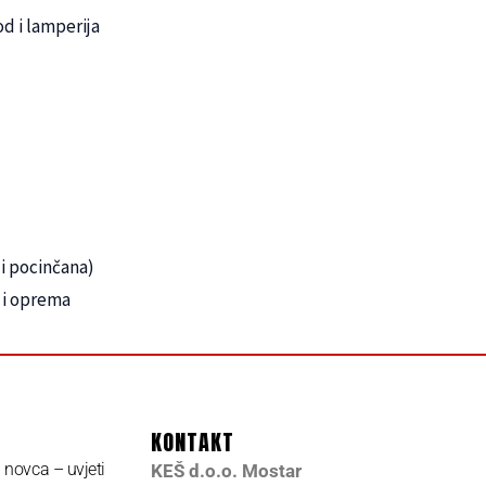
d i lamperija
 i pocinčana)
 i oprema
KONTAKT
a novca – uvjeti
KEŠ d.o.o. Mostar