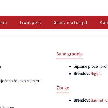
ama
Transport
Građ. materijal
Kon
Suha gradnja
m
Gipsane ploče i profi
Brendovi:
Rigips
i sječeno željezo na mjeru
Žbuke
Brendovi:
Baumit
,
C
 i limovi