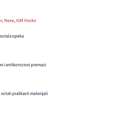
r
,
Nexe
,
IGM Visoko
 ostala opeka
oni i antikorozivni premazi
 ostali praškasti materijali