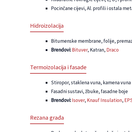
Pocinčane cijevi, Al. profili i ostala m
Hidroizolacija
Bitumenske membrane, folije, premazi
Brendovi:
Bituver
, Katran,
Draco
Termoizolacija i fasade
Stiropor, staklena vuna, kamena vuna
Fasadni sustavi, žbuke, fasadne boje
Brendovi:
Isover
,
Knauf Insulation
,
EPS
Rezana građa