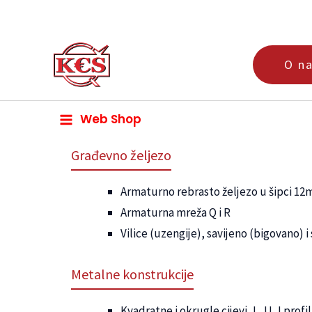
Skip
to
content
O n
Web Shop
Građevno željezo
Armaturno rebrasto željezo u šipci 12
Armaturna mreža Q i R
Vilice (uzengije), savijeno (bigovano) 
Metalne konstrukcije
Kvadratne i okrugle cijevi, L, U, I profili