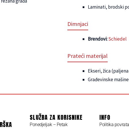
a rezana građa
Laminati, brodski po
Dimnjaci
Brendovi:
Schiedel
Prateći materijal
Ekseri, žica (paljena
Građevinske mašine
SLUŽBA ZA KORISNIKE
INFO
DRŠKA
Ponedjeljak – Petak
Politika povrat