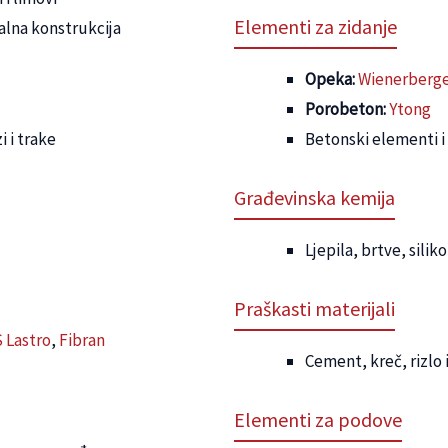
Elementi za zidanje
etalna konstrukcija
Opeka:
Wienerberge
Porobeton:
Ytong
 i trake
Betonski elementi i
Građevinska kemija
Ljepila, brtve, silik
Praškasti materijali
 Lastro
,
Fibran
Cement, kreč, rizlo i
Elementi za podove