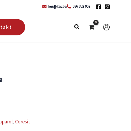
036 352 052
kes@kes.ba
takt
li
aparol
,
Ceresit