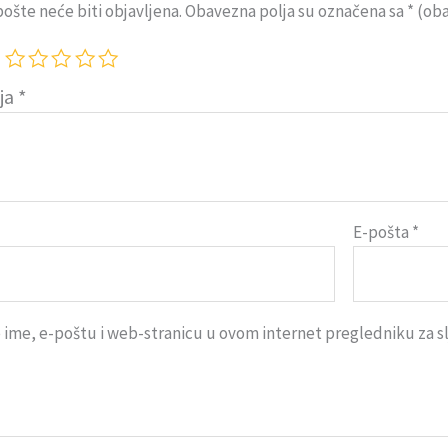
ošte neće biti objavljena.
Obavezna polja su označena sa
* (ob
ija
*
E-pošta
*
ime, e-poštu i web-stranicu u ovom internet pregledniku za 