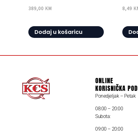
389,00
KM
8,49
K
Dodaj u košaricu
Dod
ONLINE
KORISNIČKA PO
Ponedjeljak – Petak
08:00 – 20:00
Subota:
09:00 – 20:00