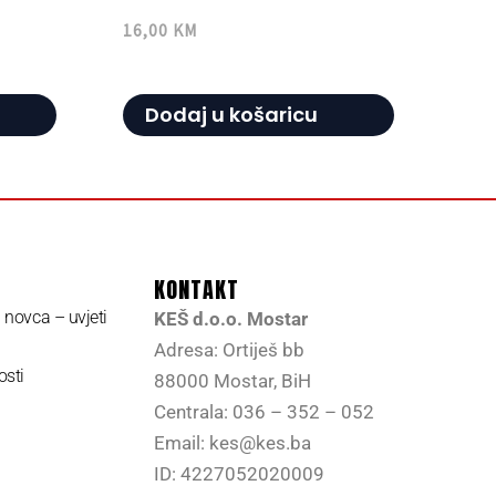
16,00
KM
Dodaj u košaricu
KONTAKT
a novca – uvjeti
KEŠ d.o.o. Mostar
Adresa: Ortiješ bb
osti
88000 Mostar, BiH
Centrala: 036 – 352 – 052
Email: kes@kes.ba
ID: 4227052020009