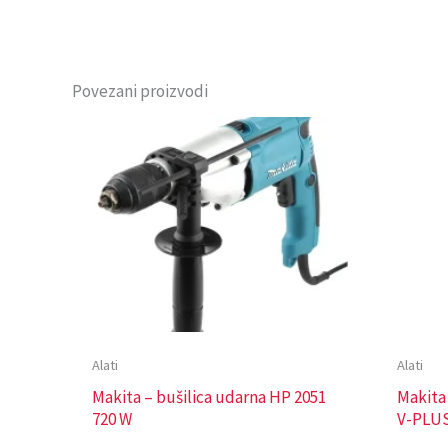
Povezani proizvodi
Alati
Alati
Makita – bušilica udarna HP 2051
Makita
720 W
V-PLUS