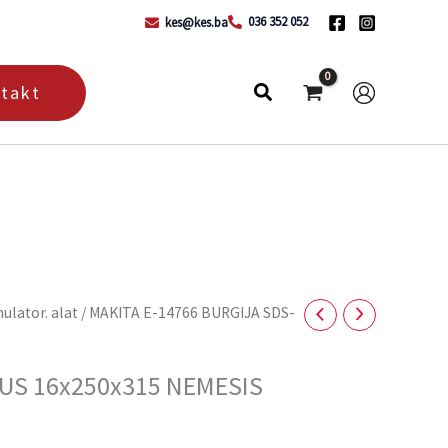
036 352 052
kes@kes.ba
takt
mulator. alat
/ MAKITA E-14766 BURGIJA SDS-
LUS 16x250x315 NEMESIS