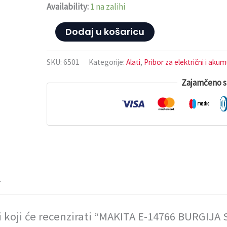
PLUS
Availability:
1 na zalihi
16x250x315
NEMESIS
Dodaj u košaricu
količina
SKU:
6501
Kategorije:
Alati
,
Pribor za električni i akum
Zajamčeno s
.
i koji će recenzirati “MAKITA E-14766 BURGIJ