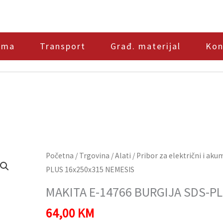
ama
Transport
Građ. materijal
Kon
MAKITA
Početna
/
Trgovina
/
Alati
/
Pribor za električni i aku
E-
PLUS 16x250x315 NEMESIS
14766
MAKITA E-14766 BURGIJA SDS-P
BURGIJA
64,00
KM
SDS-