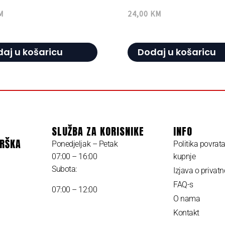
M
24,00
KM
aj u košaricu
Dodaj u košaricu
SLUŽBA ZA KORISNIKE
INFO
DRŠKA
Ponedjeljak – Petak
Politika povrat
07:00 – 16:00
kupnje
Subota:
Izjava o privatn
FAQ-s
07:00 – 12:00
O nama
Kontakt