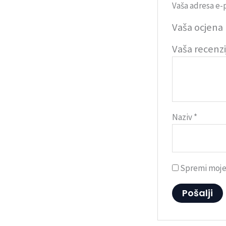
Vaša adresa e-p
Vaša ocjena
Vaša recenz
Naziv
*
Spremi moje 