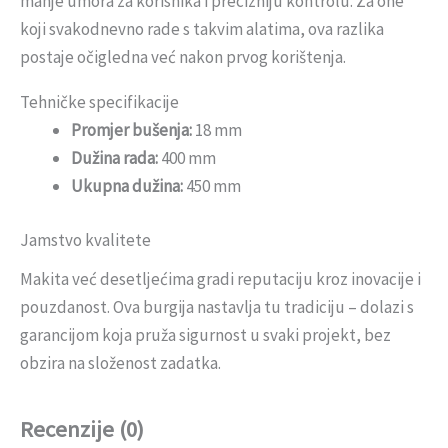
manje umora za korisnika i precizniju kontrolu. Za one
koji svakodnevno rade s takvim alatima, ova razlika
postaje očigledna već nakon prvog korištenja.
Tehničke specifikacije
Promjer bušenja:
18 mm
Dužina rada:
400 mm
Ukupna dužina:
450 mm
Jamstvo kvalitete
Makita već desetljećima gradi reputaciju kroz inovacije i
pouzdanost. Ova burgija nastavlja tu tradiciju – dolazi s
garancijom koja pruža sigurnost u svaki projekt, bez
obzira na složenost zadatka.
Recenzije (0)