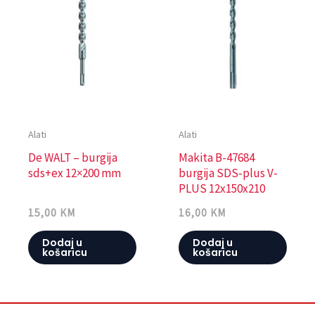
Alati
Alati
De WALT – burgija
Makita B-47684
sds+ex 12×200 mm
burgija SDS-plus V-
PLUS 12x150x210
15,00
KM
16,00
KM
Dodaj u
Dodaj u
košaricu
košaricu