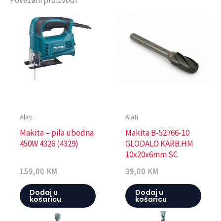
Alati
Alati
Makita – pila ubodna
Makita B-52766-10
450W 4326 (4329)
GLODALO KARB.HM
10x20x6mm SC
159,00
KM
39,00
KM
Dodaj u
Dodaj u
košaricu
košaricu