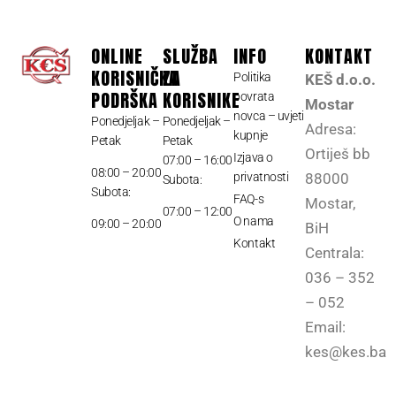
ONLINE
SLUŽBA
INFO
KONTAKT
KORISNIČKA
ZA
Politika
KEŠ d.o.o.
PODRŠKA
KORISNIKE
povrata
Mostar
novca – uvjeti
Ponedjeljak –
Ponedjeljak –
Adresa:
kupnje
Petak
Petak
Ortiješ bb
Izjava o
07:00 – 16:00
08:00 – 20:00
privatnosti
88000
Subota:
Subota:
FAQ-s
Mostar,
07:00 – 12:00
O nama
09:00 – 20:00
BiH
Kontakt
Centrala:
036 – 352
– 052
Email:
kes@kes.ba