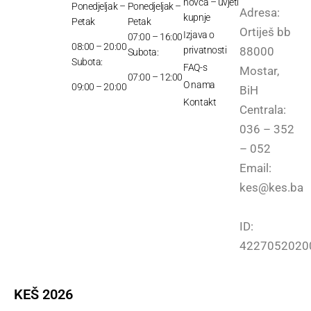
novca – uvjeti
Ponedjeljak –
Ponedjeljak –
Adresa:
kupnje
Petak
Petak
Ortiješ bb
Izjava o
07:00 – 16:00
08:00 – 20:00
privatnosti
88000
Subota:
Subota:
FAQ-s
Mostar,
07:00 – 12:00
O nama
09:00 – 20:00
BiH
Kontakt
Centrala:
036 – 352
– 052
Email:
kes@kes.ba
ID:
4227052020
KEŠ 2026