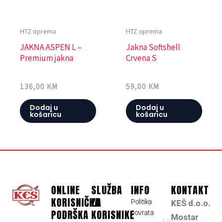
HTZ oprema
HTZ oprema
JAKNA ASPEN L –
Jakna Softshell
Premium jakna
Crvena S
136,00
KM
59,00
KM
Dodaj u
Dodaj u
košaricu
košaricu
ONLINE
SLUŽBA
INFO
KONTAKT
KORISNIČKA
ZA
Politika
KEŠ d.o.o.
PODRŠKA
KORISNIKE
povrata
Mostar