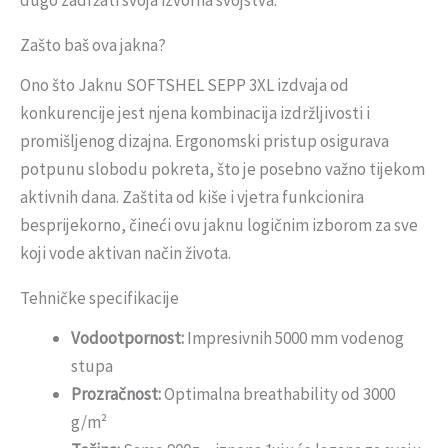
dugo zadržati svoja izvorna svojstva.
Zašto baš ova jakna?
Ono što Jaknu SOFTSHEL SEPP 3XL izdvaja od
konkurencije jest njena kombinacija izdržljivosti i
promišljenog dizajna. Ergonomski pristup osigurava
potpunu slobodu pokreta, što je posebno važno tijekom
aktivnih dana. Zaštita od kiše i vjetra funkcionira
besprijekorno, čineći ovu jaknu logičnim izborom za sve
koji vode aktivan način života.
Tehničke specifikacije
Vodootpornost:
Impresivnih 5000 mm vodenog
stupa
Prozračnost:
Optimalna breathability od 3000
g/m²