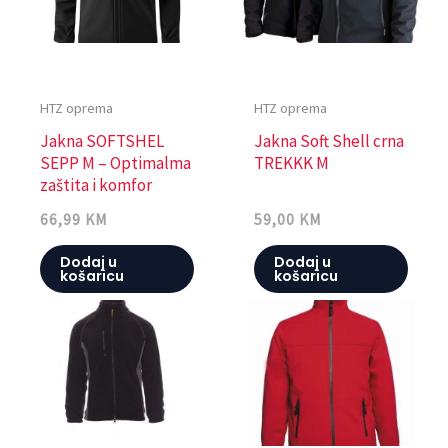
HTZ oprema
HTZ oprema
Jakna SOFTSHEL
Jakna Soft Shell crna
SEPP M – Optimalma
TREKKK M
zaštita i komfor
66,99
KM
59,00
KM
Dodaj u
Dodaj u
košaricu
košaricu