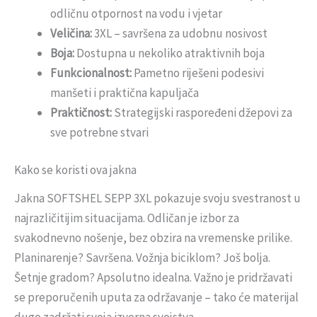
odličnu otpornost na vodu i vjetar
Veličina:
3XL – savršena za udobnu nosivost
Boja:
Dostupna u nekoliko atraktivnih boja
Funkcionalnost:
Pametno riješeni podesivi
manšeti i praktična kapuljača
Praktičnost:
Strategijski raspoređeni džepovi za
sve potrebne stvari
Kako se koristi ova jakna
Jakna SOFTSHEL SEPP 3XL pokazuje svoju svestranost u
najrazličitijim situacijama. Odličan je izbor za
svakodnevno nošenje, bez obzira na vremenske prilike.
Planinarenje? Savršena. Vožnja biciklom? Još bolja.
Šetnje gradom? Apsolutno idealna. Važno je pridržavati
se preporučenih uputa za održavanje – tako će materijal