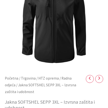
Izvrsna
zaštita
i
udobnost
količina
Početna
/
Trgovina
/
HTZ oprema
/
Radna
odjeća
/ Jakna SOFTSHEL SEPP 3XL – Izvrsna
zaštita i udobnost
Jakna SOFTSHEL SEPP 3XL – Izvrsna zaštita i
udobnost