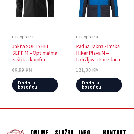
HTZ oprema
HTZ oprema
Jakna SOFTSHEL
Radna Jakna Zimska
SEPP M – Optimalma
Hiker Plava M –
zaštita i komfor
Izdržljiva i Pouzdana
66,99
KM
121,00
KM
Dodaj u
Dodaj u
košaricu
košaricu
ONLINE
SLUŽBA
INFO
KONTAKT