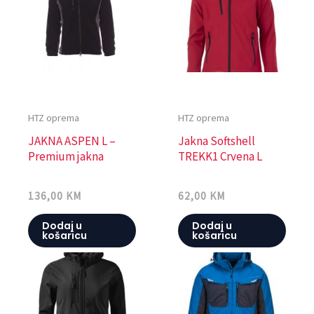
HTZ oprema
HTZ oprema
JAKNA ASPEN L –
Jakna Softshell
Premium jakna
TREKK1 Crvena L
136,00
KM
62,00
KM
Dodaj u
Dodaj u
košaricu
košaricu