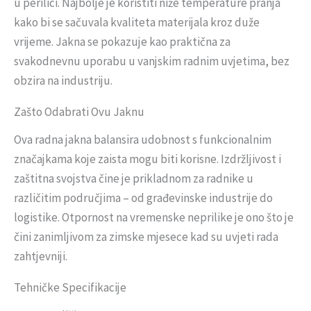
u perilici. Najbolje je koristiti niže temperature pranja
kako bi se sačuvala kvaliteta materijala kroz duže
vrijeme. Jakna se pokazuje kao praktična za
svakodnevnu uporabu u vanjskim radnim uvjetima, bez
obzira na industriju.
Zašto Odabrati Ovu Jaknu
Ova radna jakna balansira udobnost s funkcionalnim
značajkama koje zaista mogu biti korisne. Izdržljivost i
zaštitna svojstva čine je prikladnom za radnike u
različitim područjima – od građevinske industrije do
logistike. Otpornost na vremenske neprilike je ono što je
čini zanimljivom za zimske mjesece kad su uvjeti rada
zahtjevniji.
Tehničke Specifikacije