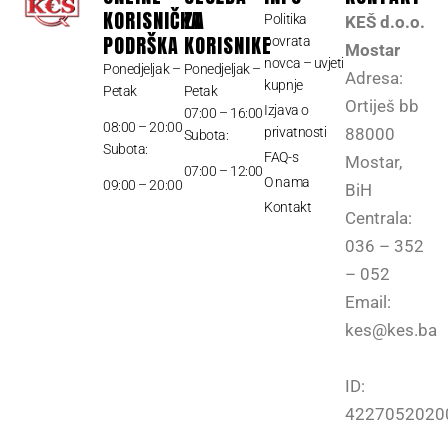
KORISNIČKA
ZA
Politika
KEŠ d.o.o.
PODRŠKA
KORISNIKE
povrata
Mostar
novca – uvjeti
Ponedjeljak –
Ponedjeljak –
Adresa:
kupnje
Petak
Petak
Ortiješ bb
Izjava o
07:00 – 16:00
08:00 – 20:00
privatnosti
88000
Subota:
Subota:
FAQ-s
Mostar,
07:00 – 12:00
O nama
09:00 – 20:00
BiH
Kontakt
Centrala:
036 – 352
– 052
Email:
kes@kes.ba
ID:
4227052020