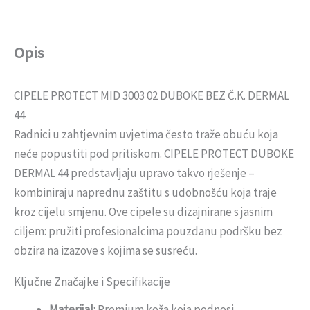
Opis
CIPELE PROTECT MID 3003 02 DUBOKE BEZ Č.K. DERMAL
44
Radnici u zahtjevnim uvjetima često traže obuću koja
neće popustiti pod pritiskom. CIPELE PROTECT DUBOKE
DERMAL 44 predstavljaju upravo takvo rješenje –
kombiniraju naprednu zaštitu s udobnošću koja traje
kroz cijelu smjenu. Ove cipele su dizajnirane s jasnim
ciljem: pružiti profesionalcima pouzdanu podršku bez
obzira na izazove s kojima se susreću.
Ključne Značajke i Specifikacije
Materijal:
Premium koža koja podnosi