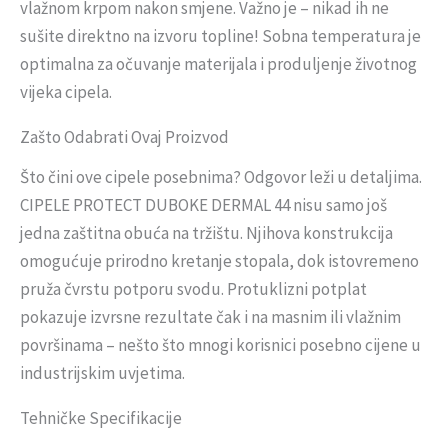
vlažnom krpom nakon smjene. Važno je – nikad ih ne
sušite direktno na izvoru topline! Sobna temperatura je
optimalna za očuvanje materijala i produljenje životnog
vijeka cipela.
Zašto Odabrati Ovaj Proizvod
Što čini ove cipele posebnima? Odgovor leži u detaljima.
CIPELE PROTECT DUBOKE DERMAL 44 nisu samo još
jedna zaštitna obuća na tržištu. Njihova konstrukcija
omogućuje prirodno kretanje stopala, dok istovremeno
pruža čvrstu potporu svodu. Protuklizni potplat
pokazuje izvrsne rezultate čak i na masnim ili vlažnim
površinama – nešto što mnogi korisnici posebno cijene u
industrijskim uvjetima.
Tehničke Specifikacije