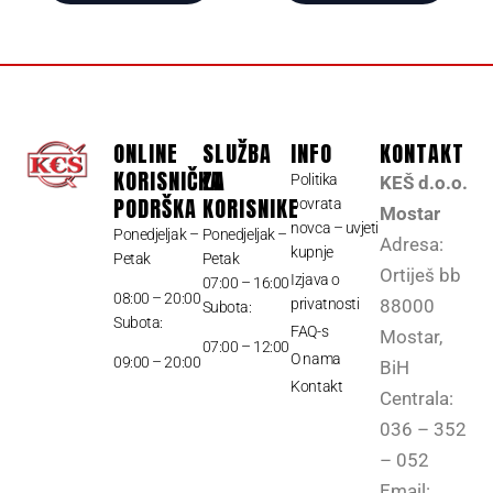
ONLINE
SLUŽBA
INFO
KONTAKT
KORISNIČKA
ZA
Politika
KEŠ d.o.o.
PODRŠKA
KORISNIKE
povrata
Mostar
novca – uvjeti
Ponedjeljak –
Ponedjeljak –
Adresa:
kupnje
Petak
Petak
Ortiješ bb
Izjava o
07:00 – 16:00
08:00 – 20:00
privatnosti
88000
Subota:
Subota:
FAQ-s
Mostar,
07:00 – 12:00
O nama
09:00 – 20:00
BiH
Kontakt
Centrala:
036 – 352
– 052
Email: