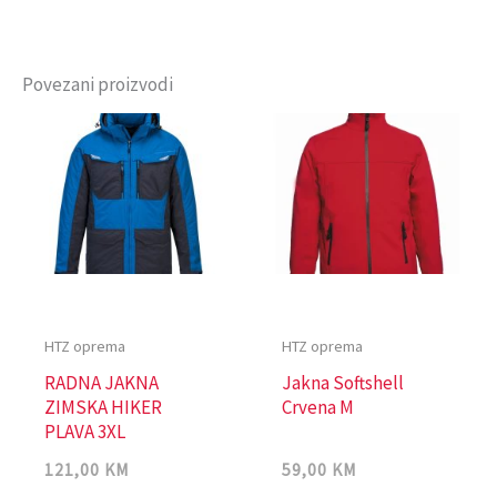
Povezani proizvodi
HTZ oprema
HTZ oprema
RADNA JAKNA
Jakna Softshell
ZIMSKA HIKER
Crvena M
PLAVA 3XL
121,00
KM
59,00
KM