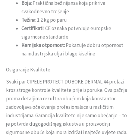
Boja:
Praktična bež nijansa koja prikriva
svakodnevno trošenje
Težina:
1.2 kg po paru
Certifikati:
CE oznaka potvrđuje europske
sigurnosne standarde
Kemijska otpornost:
Pokazuje dobru otpornost
na industrijska ulja i blage kiseline
Osiguranje Kvalitete
Svaki par CIPELE PROTECT DUBOKE DERMAL 44 prolazi
kroz stroge kontrole kvalitete prije isporuke. Ova pažnja
prema detaljima rezultira obućom koja konstantno
zadovoljava očekivanja profesionalaca u različitim
industrijama. Garancija kvalitete nije samo obećanje – to
je potvrda dugogodišnjeg iskustva u proizvodnji
sigurnosne obuće koja mora izdržati najteže uvjete rada.