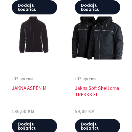
Dodaj u
Dodaj u
košaricu
košaricu
HTZ oprema
HTZ oprema
JAKNA ASPEN M
Jakna Soft Shell crna
TREKKK XL
136,00
KM
59,00
KM
Dodaj u
Dodaj u
košaricu
košaricu