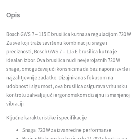
Opis
Bosch GWS 7 – 115 E brusilica kutna sa regulacijom 720 W
Za sve koji traže savršenu kombinaciju snage i
preciznosti, Bosch GWS 7 – 115 E brusilica kutna je
idealan izbor. Ova brusilica nudi nevjerojatnih 720 W
snage, omogućavajući korisnicima da bez napora izvrše i
najzahtjevnije zadatke. Dizajnirana s fokusom na
udobnost i sigurnost, ova brusilica osigurava vrhunsku
kontrolu zahvaljujući ergonomskom dizajnu i smanjenoj
vibraciji.
Ključne karakteristike i specifikacije
Snaga: 720 W za izvanredne performanse
Brzina: Maksimalna brzina do 11,000 okretaja po