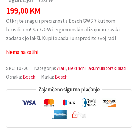
199,00
KM
Otkrijte snagu i preciznost s Bosch GWS 7 kutnom
brusilicom! Sa 720 W i ergonomskim dizajnom, svaki
zadatak je lakši. Kupite sada i unapredite svoj rad!
Nema na zalihi
SKU:
10226
Kategorije:
Alati
,
Električni i akumulatorski alati
Oznaka:
Bosch
Marka:
Bosch
Zajamčeno sigurno plaćanje