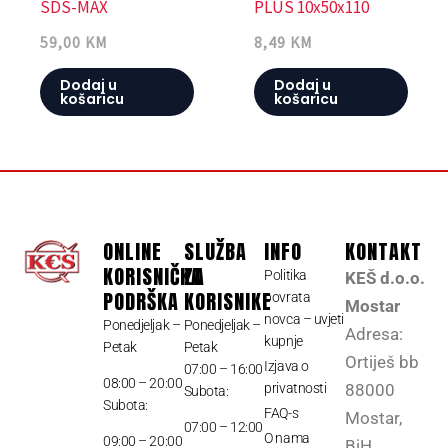
SDS-MAX
PLUS 10x50x110
59,00
KM
8,49
KM
Dodaj u
Dodaj u
košaricu
košaricu
ONLINE
SLUŽBA
INFO
KONTAKT
KORISNIČKA
ZA
Politika
KEŠ d.o.o.
PODRŠKA
KORISNIKE
povrata
Mostar
novca – uvjeti
Ponedjeljak –
Ponedjeljak –
Adresa:
kupnje
Petak
Petak
Ortiješ bb
Izjava o
07:00 – 16:00
08:00 – 20:00
privatnosti
88000
Subota:
Subota:
FAQ-s
Mostar,
07:00 – 12:00
O nama
09:00 – 20:00
BiH