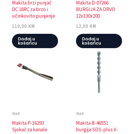
Makita brzi punjač
Makita D-07266
DC 18RC za brzo i
BURGIJA ZA DRVO
učinkovito punjenje
12x130x200
110,00
KM
12,00
KM
Dodaj u
Dodaj u
košaricu
košaricu
Alati
Alati
Makita P-16293
Makita B-46551
Sjekač za kanale
burgija SDS-plus V-