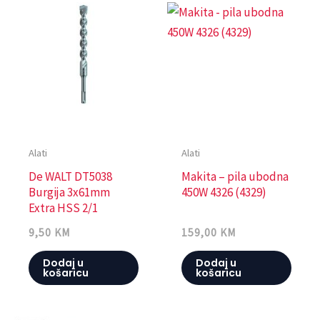
Alati
Alati
De WALT DT5038
Makita – pila ubodna
Burgija 3x61mm
450W 4326 (4329)
Extra HSS 2/1
9,50
KM
159,00
KM
Dodaj u
Dodaj u
košaricu
košaricu