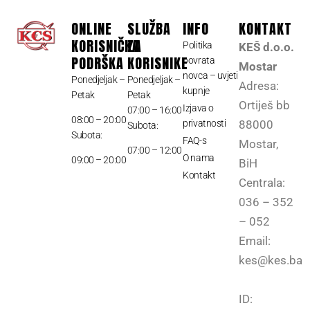
ONLINE
SLUŽBA
INFO
KONTAKT
KORISNIČKA
ZA
Politika
KEŠ d.o.o.
PODRŠKA
KORISNIKE
povrata
Mostar
novca – uvjeti
Ponedjeljak –
Ponedjeljak –
Adresa:
kupnje
Petak
Petak
Ortiješ bb
Izjava o
07:00 – 16:00
08:00 – 20:00
privatnosti
88000
Subota:
Subota:
FAQ-s
Mostar,
07:00 – 12:00
O nama
09:00 – 20:00
BiH
Kontakt
Centrala:
036 – 352
– 052
Email:
kes@kes.ba
ID: