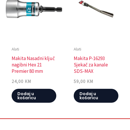
Alati
Alati
Makita Nasadni ključ
Makita P-16293
nagibni Hex 21
Sjekač za kanale
Premier 80 mm
SDS-MAX
24,00
KM
59,00
KM
Dodaj u
Dodaj u
košaricu
košaricu