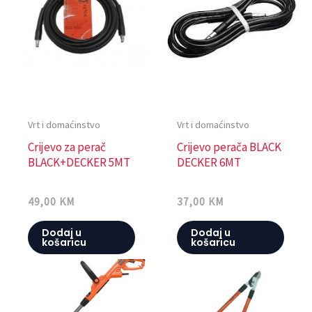
Vrt i domaćinstvo
Vrt i domaćinstvo
Crijevo za perač
Crijevo perača BLACK
BLACK+DECKER 5MT
DECKER 6MT
49,00
KM
37,00
KM
Dodaj u
Dodaj u
košaricu
košaricu