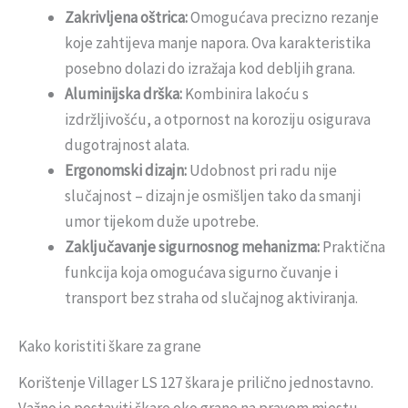
Zakrivljena oštrica:
Omogućava precizno rezanje
koje zahtijeva manje napora. Ova karakteristika
posebno dolazi do izražaja kod debljih grana.
Aluminijska drška:
Kombinira lakoću s
izdržljivošću, a otpornost na koroziju osigurava
dugotrajnost alata.
Ergonomski dizajn:
Udobnost pri radu nije
slučajnost – dizajn je osmišljen tako da smanji
umor tijekom duže upotrebe.
Zaključavanje sigurnosnog mehanizma:
Praktična
funkcija koja omogućava sigurno čuvanje i
transport bez straha od slučajnog aktiviranja.
Kako koristiti škare za grane
Korištenje Villager LS 127 škara je prilično jednostavno.