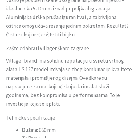
Važno je postaviti škare oko grane na pravom mjestu –
idealno oko 5-10 mm iznad pupoljka ili grananja.
Aluminijska drška pruža siguran hvat, a zakrivljena
oštrica omogućava rezanje jednim pokretom. Rezultat?
Čist rez koji neće oštetiti biljku.
Zašto odabrati Villager škare za grane
Villager brand ima solidnu reputaciju u svijetu vrtnog
alata. LS 127 model izdvaja se zbog kombinacije kvalitete
materijala i promišljenog dizajna. Ove škare su
napravljene za one koji očekuju da im alat služi
godinama, bez kompromisa u performansama. To je
investicija koja se isplati.
Tehničke specifikacije
Dužina:
680 mm