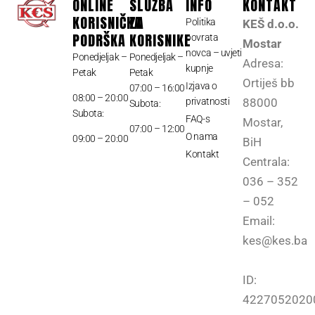
ONLINE
SLUŽBA
INFO
KONTAKT
KORISNIČKA
ZA
Politika
KEŠ d.o.o.
PODRŠKA
KORISNIKE
povrata
Mostar
novca – uvjeti
Ponedjeljak –
Ponedjeljak –
Adresa:
kupnje
Petak
Petak
Ortiješ bb
Izjava o
07:00 – 16:00
08:00 – 20:00
privatnosti
88000
Subota:
Subota:
FAQ-s
Mostar,
07:00 – 12:00
O nama
09:00 – 20:00
BiH
Kontakt
Centrala:
036 – 352
– 052
Email:
kes@kes.ba
ID:
4227052020