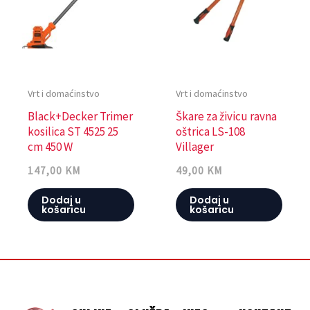
Vrt i domaćinstvo
Vrt i domaćinstvo
Black+Decker Trimer
Škare za živicu ravna
kosilica ST 4525 25
oštrica LS-108
cm 450 W
Villager
147,00
KM
49,00
KM
Dodaj u
Dodaj u
košaricu
košaricu