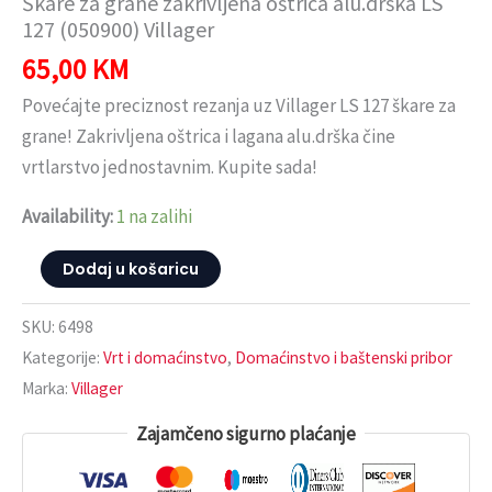
Škare za grane zakrivljena oštrica alu.drška LS
127 (050900) Villager
65,00
KM
Povećajte preciznost rezanja uz Villager LS 127 škare za
grane! Zakrivljena oštrica i lagana alu.drška čine
vrtlarstvo jednostavnim. Kupite sada!
Availability:
1 na zalihi
Dodaj u košaricu
SKU:
6498
Kategorije:
Vrt i domaćinstvo
,
Domaćinstvo i baštenski pribor
Marka:
Villager
Zajamčeno sigurno plaćanje