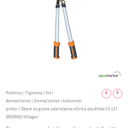
alu.drška
LS
127
(050900)
Villager
količina
Početna
/
Trgovina
/
Vrt i
domaćinstvo
/
Domaćinstvo i baštenski
pribor
/ Škare za grane zakrivljena oštrica alu.drška LS 127
(050900) Villager