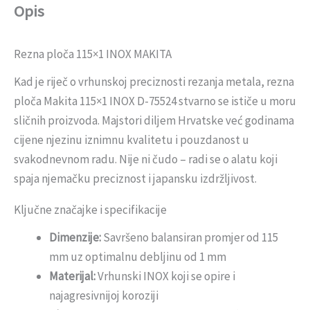
Opis
Rezna ploča 115×1 INOX MAKITA
Kad je riječ o vrhunskoj preciznosti rezanja metala, rezna
ploča Makita 115×1 INOX D-75524 stvarno se ističe u moru
sličnih proizvoda. Majstori diljem Hrvatske već godinama
cijene njezinu iznimnu kvalitetu i pouzdanost u
svakodnevnom radu. Nije ni čudo – radi se o alatu koji
spaja njemačku preciznost i japansku izdržljivost.
Ključne značajke i specifikacije
Dimenzije:
Savršeno balansiran promjer od 115
mm uz optimalnu debljinu od 1 mm
Materijal:
Vrhunski INOX koji se opire i
najagresivnijoj koroziji