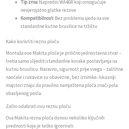
Tip zrna:
Napredni WA46R koji omogućuje
nevjerojatno glatke rezove
Kompatibilnost:
Bez problema sjeda na sve
standardne kutne brusilice na tržištu
Kako koristiti reznu ploču
Montaža ove Makita ploče je prilično jednostavna stvar –
treba samo slijediti standardne korake postavljanja na
kutnu brusilicu. Naravno, sigurnost prije svega – zaštitne
naočale i rukavice su obavezne, bez iznimke. Iskusniji
majstori znaju da pravilno namještena ploča znači pola
obavljenog posla.
Zašto odabrati ovu reznu ploču
Ova Makita rezna ploča donosi nekoliko ključnih
prednosti koje je teško ignorirati: