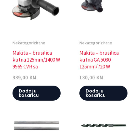
Nekategorizirane
Nekategorizirane
Makita – brusilica
Makita – brusilica
kutna 125mm/1400 W
kutna GA 5030
9565 CVR sa
125mm/720 W
regulacijom
339,00
KM
130,00
KM
Dodaj u
Dodaj u
košaricu
košaricu