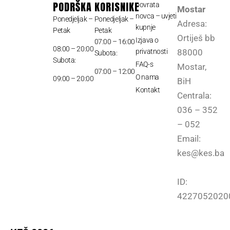
PODRŠKA
KORISNIKE
povrata
Mostar
novca – uvjeti
Ponedjeljak –
Ponedjeljak –
Adresa:
kupnje
Petak
Petak
Ortiješ bb
Izjava o
07:00 – 16:00
08:00 – 20:00
privatnosti
88000
Subota:
Subota:
FAQ-s
Mostar,
07:00 – 12:00
O nama
09:00 – 20:00
BiH
Kontakt
Centrala:
036 – 352
– 052
Email:
kes@kes.ba
ID:
4227052020