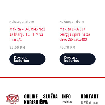
Nekategorizirane
Nekategorizirane
Makita – D-07945 Nož
Makita D-07537
za blanju TCT HM 82
burgija spiralna za
mm 2/1
drvo 28x230x400
25,00
KM
45,70
KM
Dodaj u
Dodaj u
košaricu
košaricu
ONLINE
SLUŽBA
INFO
KONTAKT
KORISNIČKA
ZA
Politika
KEŠ d.o.o.