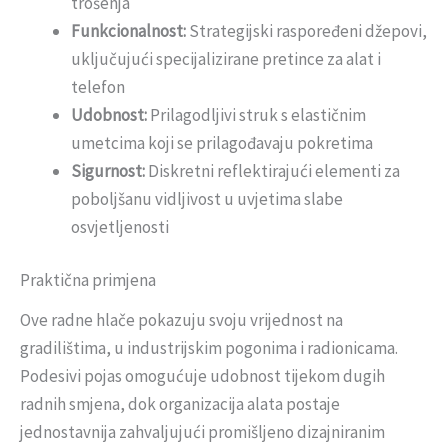
trošenja
Funkcionalnost:
Strategijski raspoređeni džepovi,
uključujući specijalizirane pretince za alat i
telefon
Udobnost:
Prilagodljivi struk s elastičnim
umetcima koji se prilagođavaju pokretima
Sigurnost:
Diskretni reflektirajući elementi za
poboljšanu vidljivost u uvjetima slabe
osvjetljenosti
Praktična primjena
Ove radne hlače pokazuju svoju vrijednost na
gradilištima, u industrijskim pogonima i radionicama.
Podesivi pojas omogućuje udobnost tijekom dugih
radnih smjena, dok organizacija alata postaje
jednostavnija zahvaljujući promišljeno dizajniranim