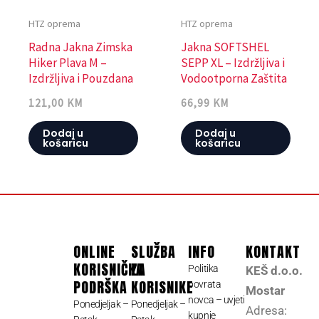
HTZ oprema
HTZ oprema
Radna Jakna Zimska
Jakna SOFTSHEL
Hiker Plava M –
SEPP XL – Izdržljiva i
Izdržljiva i Pouzdana
Vodootporna Zaštita
121,00
KM
66,99
KM
Dodaj u
Dodaj u
košaricu
košaricu
ONLINE
SLUŽBA
INFO
KONTAKT
KORISNIČKA
ZA
Politika
KEŠ d.o.o.
PODRŠKA
KORISNIKE
povrata
Mostar
novca – uvjeti
Ponedjeljak –
Ponedjeljak –
Adresa:
kupnje