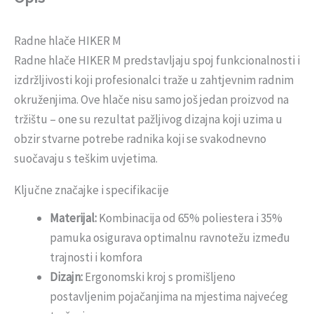
Radne hlače HIKER M
Radne hlače HIKER M predstavljaju spoj funkcionalnosti i
izdržljivosti koji profesionalci traže u zahtjevnim radnim
okruženjima. Ove hlače nisu samo još jedan proizvod na
tržištu – one su rezultat pažljivog dizajna koji uzima u
obzir stvarne potrebe radnika koji se svakodnevno
suočavaju s teškim uvjetima.
Ključne značajke i specifikacije
Materijal:
Kombinacija od 65% poliestera i 35%
pamuka osigurava optimalnu ravnotežu između
trajnosti i komfora
Dizajn:
Ergonomski kroj s promišljeno
postavljenim pojačanjima na mjestima najvećeg