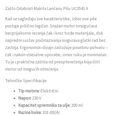
Zašto Odabrati Makita Lančanu Pilu UC3541 A
Kad se sagledaju sve karakteristike, izbor ove pile
postaje prilično logičan. Snažan motor omogućava
besprijekorno rezanje čak i kroz tvrđe materijale, dok
napredni sustav podmazivanja osigurava glatki rad bez
zastoja. Ergonomski dizajn zaslužuje posebnu pohvalu –
čak i nakon višesatne uporabe, umor ruku je minimalan.
Tu je i praktična zaštita od preopterećenja koja štiti
motor od mogućih oštećenja.
Tehničke Specifikacije
Tip motora:
Električni
Napon:
230 V
Kapacitet spremnika za ulje:
200 ml
Razina buke:
101 dB(A)