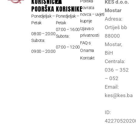
KORISNIČKA
ZA
Politika
KEŠ d.o.o.
PODRŠKA
KORISNIKE
povrata
Mostar
novca – uvjeti
Ponedjeljak –
Ponedjeljak –
Adresa:
kupnje
Petak
Petak
Ortiješ bb
Izjava o
07:00 – 16:00
08:00 – 20:00
privatnosti
88000
Subota:
Subota:
FAQ-s
Mostar,
07:00 – 12:00
O nama
09:00 – 20:00
BiH
Kontakt
Centrala:
036 – 352
– 052
Email:
kes@kes.ba
ID:
4227052020