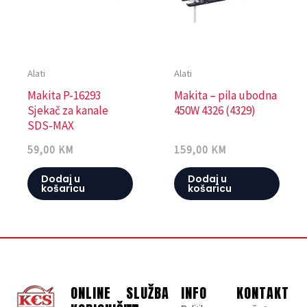
Alati
Alati
Makita P-16293
Makita – pila ubodna
Sjekač za kanale
450W 4326 (4329)
SDS-MAX
59,00
KM
159,00
KM
Dodaj u
Dodaj u
košaricu
košaricu
ONLINE
SLUŽBA
INFO
KONTAKT