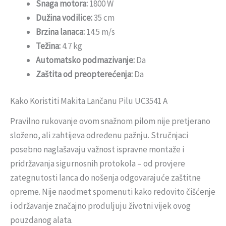
Snaga motora:
1800 W
Dužina vodilice:
35 cm
Brzina lanaca:
14.5 m/s
Težina:
4.7 kg
Automatsko podmazivanje:
Da
Zaštita od preopterećenja:
Da
Kako Koristiti Makita Lančanu Pilu UC3541 A
Pravilno rukovanje ovom snažnom pilom nije pretjerano
složeno, ali zahtijeva određenu pažnju. Stručnjaci
posebno naglašavaju važnost ispravne montaže i
pridržavanja sigurnosnih protokola – od provjere
zategnutosti lanca do nošenja odgovarajuće zaštitne
opreme. Nije naodmet spomenuti kako redovito čišćenje
i održavanje značajno produljuju životni vijek ovog
pouzdanog alata.