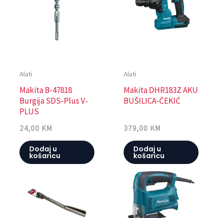
Alati
Alati
Makita B-47818
Makita DHR183Z AKU
Burgija SDS-Plus V-
BUŠILICA-ČEKIĆ
PLUS
24,00
KM
379,00
KM
Dodaj u
Dodaj u
košaricu
košaricu