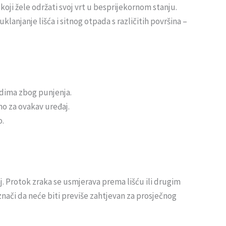
oji žele održati svoj vrt u besprijekornom stanju.
njanje lišća i sitnog otpada s različitih površina –
dima zbog punjenja.
no za ovakav uređaj.
o.
đaj. Protok zraka se usmjerava prema lišću ili drugim
znači da neće biti previše zahtjevan za prosječnog