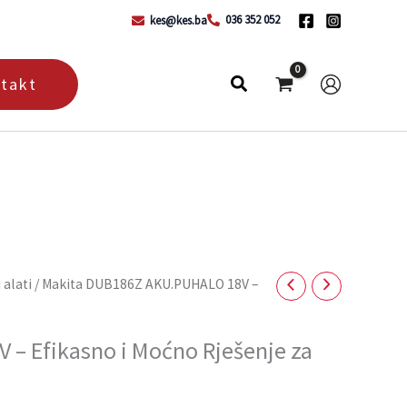
036 352 052
kes@kes.ba
takt
 alati
/ Makita DUB186Z AKU.PUHALO 18V –
– Efikasno i Moćno Rješenje za