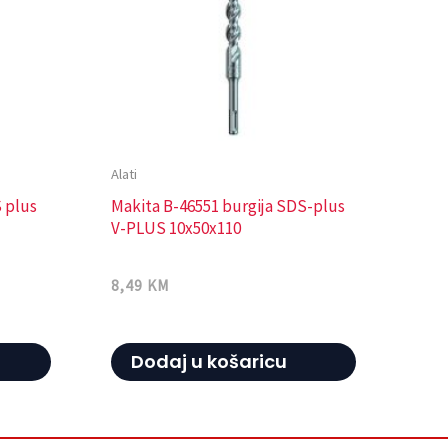
Alati
S plus
Makita B-46551 burgija SDS-plus
V-PLUS 10x50x110
8,49
KM
Dodaj u košaricu