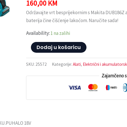
Efikasno
160,00
KM
i
Održavajte vrt besprijekornim s Makita DUB186Z a
Moćno
baterija čine čišćenje lakoćom. Naručite sada!
Rješenje
za
Availability:
1 na zalihi
Održavanje
Dodaj u košaricu
Vrta
količina
SKU:
25572
Kategorije:
Alati
,
Električni i akumulatorski
Zajamčeno s
KU.PUHALO 18V