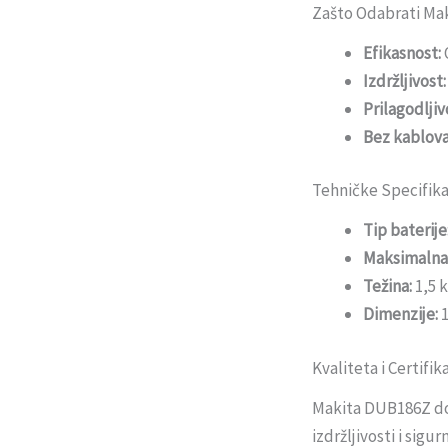
Zašto Odabrati Ma
Efikasnost:
Izdržljivost:
Prilagodljiv
Bez kablova
Tehničke Specifika
Tip baterije
Maksimalna 
Težina:
1,5 
Dimenzije:
1
Kvaliteta i Certifik
Makita DUB186Z dol
izdržljivosti i sig