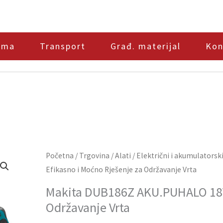
ama
Transport
Građ. materijal
Kon
Makita
Početna
/
Trgovina
/
Alati
/
Električni i akumulatorski
DUB186Z
Efikasno i Moćno Rješenje za Održavanje Vrta
AKU.PUHALO
Makita DUB186Z AKU.PUHALO 18V 
18V
Održavanje Vrta
-