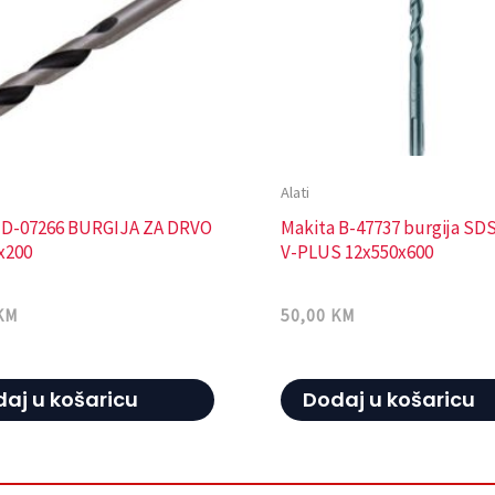
Alati
 D-07266 BURGIJA ZA DRVO
Makita B-47737 burgija SD
x200
V-PLUS 12x550x600
KM
50,00
KM
aj u košaricu
Dodaj u košaricu