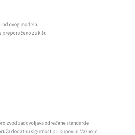
 i od ovog modela.
je preporučeno za kišu.
 proizvod zadovoljava određene standarde
 pruža dodatnu sigurnost pri kupovini. Važno je