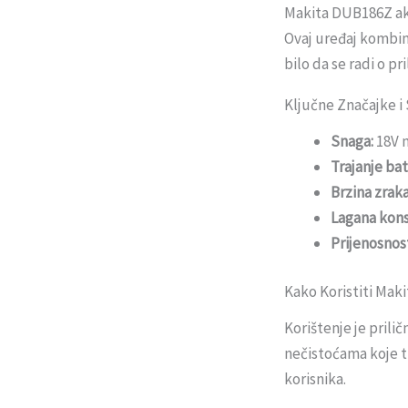
Makita DUB186Z aku 
Ovaj uređaj kombin
bilo da se radi o p
Ključne Značajke i 
Snaga:
18V m
Trajanje bat
Brzina zraka
Lagana kons
Prijenosnos
Kako Koristiti Mak
Korištenje je prili
nečistoćama koje tr
korisnika.