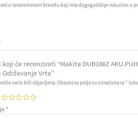
adi o renomiranom brendu koji ima dugogodišnje iskustvo u pro
.
i koji će recenzirati “Makita DUB186Z AKU.PU
a Održavanje Vrta”
ošte neće biti objavljena.
Obavezna polja su označena sa
* (ob
ija
*