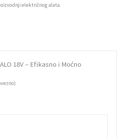
izvodnji električnog alata.
HALO 18V – Efikasno i Moćno
avezno)