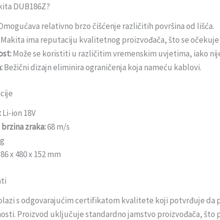
kita DUB186Z?
Omogućava relativno brzo čišćenje različitih površina od lišća.
Makita ima reputaciju kvalitetnog proizvođača, što se očekuje
ost:
Može se koristiti u različitim vremenskim uvjetima, iako ni
:
Bežični dizajn eliminira ograničenja koja nameću kablovi.
cije
:
Li-ion 18V
brzina zraka:
68 m/s
kg
86 x 480 x 152 mm
ati
azi s odgovarajućim certifikatom kvalitete koji potvrđuje da
urnosti. Proizvod uključuje standardno jamstvo proizvođača, što