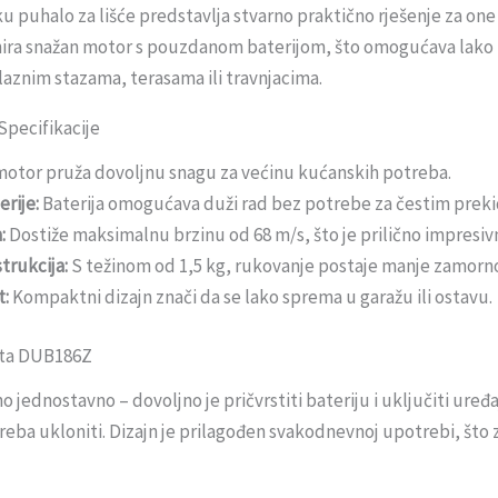
puhalo za lišće predstavlja stvarno praktično rješenje za one k
ira snažan motor s pouzdanom baterijom, što omogućava lako ukla
rilaznim stazama, terasama ili travnjacima.
Specifikacije
otor pruža dovoljnu snagu za većinu kućanskih potreba.
erije:
Baterija omogućava duži rad bez potrebe za čestim preki
:
Dostiže maksimalnu brzinu od 68 m/s, što je prilično impresiv
trukcija:
S težinom od 1,5 kg, rukovanje postaje manje zamorn
t:
Kompaktni dizajn znači da se lako sprema u garažu ili ostavu.
ita DUB186Z
čno jednostavno – dovoljno je pričvrstiti bateriju i uključiti ure
eba ukloniti. Dizajn je prilagođen svakodnevnoj upotrebi, što 