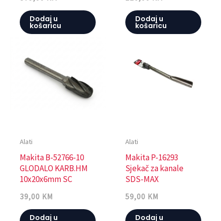
Dodaj u
Dodaj u
košaricu
košaricu
Alati
Alati
Makita B-52766-10
Makita P-16293
GLODALO KARB.HM
Sjekač za kanale
10x20x6mm SC
SDS-MAX
39,00
KM
59,00
KM
Dodaj u
Dodaj u