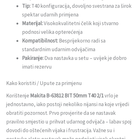
Tip:
T40 konfiguracija, dovoljno svestrana za širok
spektar udarnih primjena
Materijal:
Visokokvalitetni čelik koji stvarno
podnosi velika opterećenja
Kompatibilnost:
Besprijekorno radi sa
standardnim udarnim odvijačima
Pakiranje:
Dva nastavka u setu – uvijek je dobro
imati rezervu
Kako koristiti / Upute za primjenu
Korištenje
Makita B-63812 BIT 50mm T40 2/1
vrlo je
jednostavno, iako postoji nekoliko nijansi na koje vrijedi
obratiti pozornost. Prvo provjerite da se nastavak
pravilno smjestio u prihvat udarnog odvijača – labav spoj
dovodi do oštećenih vijaka i frustracija. Važne su i