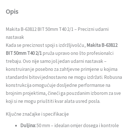
Opis
Makita B-63812 BIT 50mm T40 2/1 – Precizni udarni
nastavak
Kada se preciznost spoji s izdržljivošću,
Makita B-63812
BIT 50mm T40 2/1
pruža upravo ono što profesionalci
trebaju. Ovo nije samo još jedan udarni nastavak –
konstruiran je posebno za zahtjevne primjene u kojima
standardni bitovi jednostavno ne mogu izdržati. Robusna
konstrukcija omogućuje dosljedne performanse na
brojnim projektima, čineći ga pouzdanim izborom za sve
koji si ne mogu priuštiti kvar alata usred posla.
Ključne značajke i specifikacije
Duljina:
50 mm – idealan omjer dosega i kontrole