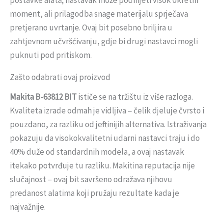
postavke alata; nastavak može podnijeti visok okretni
moment, ali prilagodba snage materijalu sprječava
pretjerano uvrtanje. Ovaj bit posebno briljira u
zahtjevnom učvršćivanju, gdje bi drugi nastavci mogli
puknuti pod pritiskom.
Zašto odabrati ovaj proizvod
Makita B-63812 BIT
ističe se na tržištu iz više razloga.
Kvaliteta izrade odmah je vidljiva – čelik djeluje čvrsto i
pouzdano, za razliku od jeftinijih alternativa. Istraživanja
pokazuju da visokokvalitetni udarni nastavci traju i do
40% duže od standardnih modela, a ovaj nastavak
itekako potvrđuje tu razliku. Makitina reputacija nije
slučajnost – ovaj bit savršeno odražava njihovu
predanost alatima koji pružaju rezultate kada je
najvažnije.