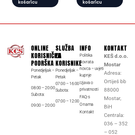
košaricu
košaricu
ONLINE
SLUŽBA
INFO
KONTAKT
KORISNIČKA
ZA
Politika
KEŠ d.o.o.
PODRŠKA
KORISNIKE
povrata
Mostar
novca – uvjeti
Ponedjeljak –
Ponedjeljak –
Adresa:
kupnje
Petak
Petak
Ortiješ bb
Izjava o
07:00 – 16:00
08:00 – 20:00
privatnosti
88000
Subota:
Subota:
FAQ-s
Mostar,
07:00 – 12:00
O nama
09:00 – 20:00
BiH
Kontakt
Centrala:
036 – 352
– 052