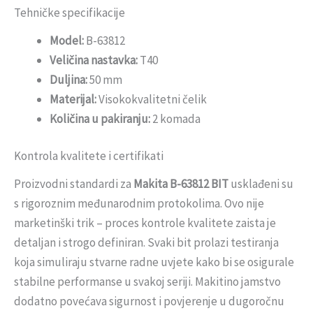
Tehničke specifikacije
Model:
B-63812
Veličina nastavka:
T40
Duljina:
50 mm
Materijal:
Visokokvalitetni čelik
Količina u pakiranju:
2 komada
Kontrola kvalitete i certifikati
Proizvodni standardi za
Makita B-63812 BIT
usklađeni su
s rigoroznim međunarodnim protokolima. Ovo nije
marketinški trik – proces kontrole kvalitete zaista je
detaljan i strogo definiran. Svaki bit prolazi testiranja
koja simuliraju stvarne radne uvjete kako bi se osigurale
stabilne performanse u svakoj seriji. Makitino jamstvo
dodatno povećava sigurnost i povjerenje u dugoročnu