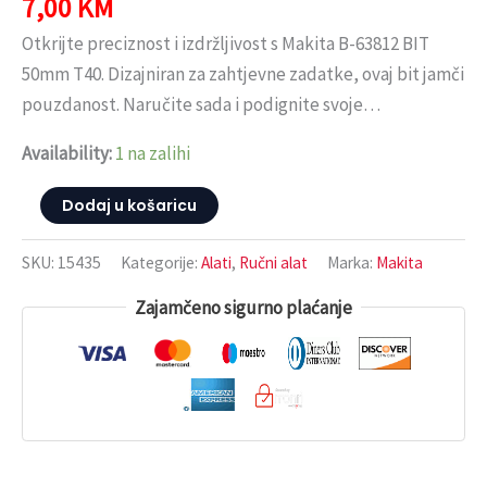
7,00
KM
Otkrijte preciznost i izdržljivost s Makita B-63812 BIT
50mm T40. Dizajniran za zahtjevne zadatke, ovaj bit jamči
pouzdanost. Naručite sada i podignite svoje…
Availability:
1 na zalihi
Dodaj u košaricu
SKU:
15435
Kategorije:
Alati
,
Ručni alat
Marka:
Makita
Zajamčeno sigurno plaćanje