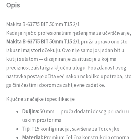
Opis
Makita B-63775 BIT 50mm T15 2/1
Kada je riječ o profesionalnim rješenjima za učvršćivanje,
Makita B-63775 BIT 50mm T15 2/1
pruža upravo ono što
iskusni majstori očekuju. Ovo nije samo još jedan bit u
kutiji s alatom — dizajniran je za situacije u kojima
preciznost zaista igra ključnu ulogu. Pouzdanost ovog
nastavka postaje očita već nakon nekoliko upotreba, što
ga čini čestim izborom za zahtjevne zadatke.
Ključne značajke i specifikacije
Duljina:
50 mm — pruža dodatni doseg pri radu u
uskim prostorima
Tip:
T15 konfiguracija, savršena za Torx vijke
Materijal:
Premium čelična konstrukcija otporna