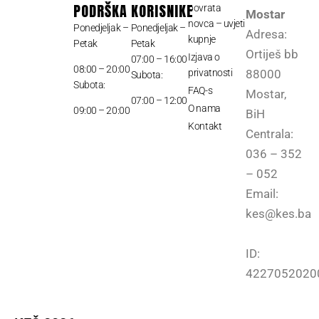
PODRŠKA
KORISNIKE
povrata
Mostar
novca – uvjeti
Ponedjeljak –
Ponedjeljak –
Adresa:
kupnje
Petak
Petak
Ortiješ bb
Izjava o
07:00 – 16:00
08:00 – 20:00
privatnosti
88000
Subota:
Subota:
FAQ-s
Mostar,
07:00 – 12:00
O nama
09:00 – 20:00
BiH
Kontakt
Centrala:
036 – 352
– 052
Email:
kes@kes.ba
ID:
4227052020