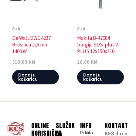
Alati
Alati
De Walt DWE 4237
Makita B-47684
Brusilica 125 mm
burgija SDS-plus V-
1400 W
PLUS 12x150x210
310,00
KM
16,00
KM
Dodaj u
Dodaj u
košaricu
košaricu
ONLINE
SLUŽBA
INFO
KONTAKT
KORISNIČKA
ZA
Politika
KEŠ d.o.o.