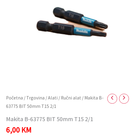
T15
2/1
količina
Početna
/
Trgovina
/
Alati
/
Ručni alat
/ Makita B-
63775 BIT 50mm T15 2/1
Makita B-63775 BIT 50mm T15 2/1
6,00
KM