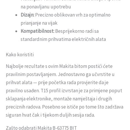
na ponavljanu upotrebu
Dizajn:
Precizno oblikovan vrh za optimalno
prianjanje na vijak
Kompatibilnost:
Besprijekorno radi sa
standardnim prihvatima električnih alata
Kako koristiti
Najbolje rezultate s ovim Makita bitom postići ćete
pravilnim postavljanjem. Jednostavno ga učvrstite u
prihvat alata — prije početka rada provjerite da je
pravilno usađen. T15 profil izvrstan je za primjene poput
sklapanja elektronike, montaže namještaja i drugih
preciznih radova. Posebno se ističe po tome što zadržava
siguran hvat čak i tijekom duljih sesija rada.
Zašto odabrati Makita B-63775 BIT