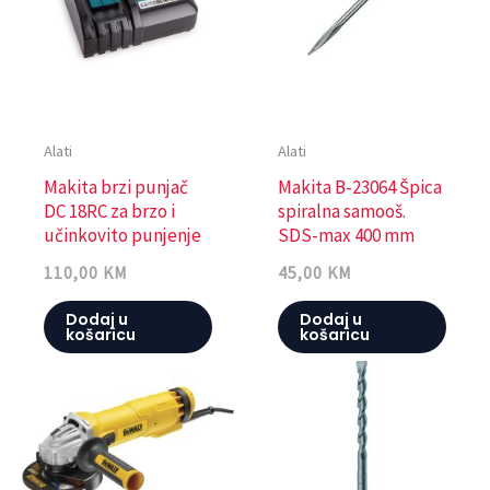
Alati
Alati
Makita brzi punjač
Makita B-23064 Špica
DC 18RC za brzo i
spiralna samooš.
učinkovito punjenje
SDS-max 400 mm
110,00
KM
45,00
KM
Dodaj u
Dodaj u
košaricu
košaricu