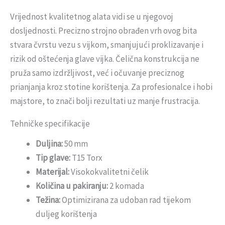
Vrijednost kvalitetnog alata vidi se u njegovoj
dosljednosti. Precizno strojno obrađen vrh ovog bita
stvara čvrstu vezu s vijkom, smanjujući proklizavanje i
rizik od oštećenja glave vijka. Čelična konstrukcija ne
pruža samo izdržljivost, već i očuvanje preciznog
prianjanja kroz stotine korištenja. Za profesionalce i hobi
majstore, to znači bolji rezultati uz manje frustracija.
Tehničke specifikacije
Duljina:
50 mm
Tip glave:
T15 Torx
Materijal:
Visokokvalitetni čelik
Količina u pakiranju:
2 komada
Težina:
Optimizirana za udoban rad tijekom
duljeg korištenja