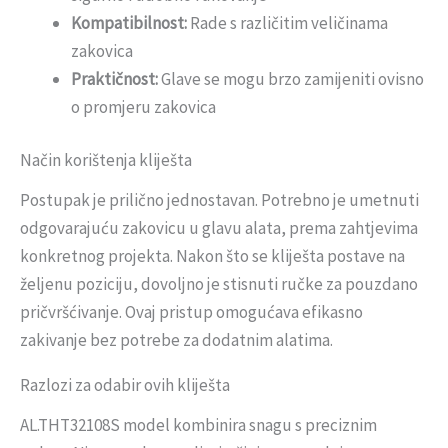
Kompatibilnost:
Rade s različitim veličinama
zakovica
Praktičnost:
Glave se mogu brzo zamijeniti ovisno
o promjeru zakovica
Način korištenja kliješta
Postupak je prilično jednostavan. Potrebno je umetnuti
odgovarajuću zakovicu u glavu alata, prema zahtjevima
konkretnog projekta. Nakon što se kliješta postave na
željenu poziciju, dovoljno je stisnuti ručke za pouzdano
pričvršćivanje. Ovaj pristup omogućava efikasno
zakivanje bez potrebe za dodatnim alatima.
Razlozi za odabir ovih kliješta
AL.THT32108S model kombinira snagu s preciznim