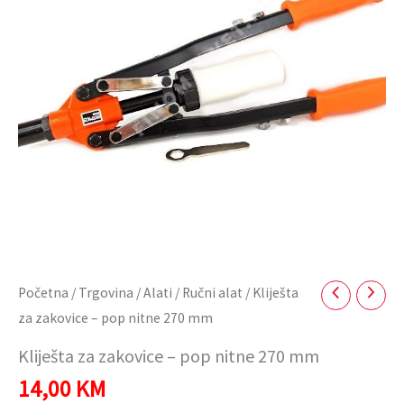
nitne
270
mm
količina
Početna
/
Trgovina
/
Alati
/
Ručni alat
/ Kliješta
za zakovice – pop nitne 270 mm
Kliješta za zakovice – pop nitne 270 mm
14,00
KM