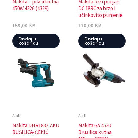
Makita – pila ubodna
Makita brzi punjač
450W 4326 (4329)
DC 18RC za brzo i
učinkovito punjenje
159,00
KM
110,00
KM
Dodaj u
Dodaj u
košaricu
košaricu
Alati
Alati
Makita DHR183Z AKU
Makita GA 4530
BUŠILICA-ČEKIĆ
Brusilica kutna