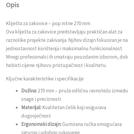
Opis
Kliješta za zakovice – pop nitne 270 mm
Ova kliješta za zakovice predstavljaju praktičan alat za
raznolike projekte zakivanja. Njihov dizajn fokusiran je na
jednostavnost korištenja i maksimalnu funkcionalnost.
Mnogi profesionalci ih smatraju pouzdanim izborom, dok
hobisti cijene njihovu pristupačnost i kvalitetu.
Ključne karakteristike i specifikacije
Dužina:
270 mm – pruža odličnu ravnotežu između
snage i preciznosti
Materijal:
Kvalitetan čelik koji osigurava
dugovječnost
Ergonomski dizajn:
Gumirana ručka omogućava
sigurno i udobno rukovanje