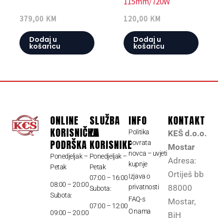
115mm/720W
379,00
KM
120,00
KM
Dodaj u
Dodaj u
košaricu
košaricu
ONLINE
SLUŽBA
INFO
KONTAKT
KORISNIČKA
ZA
Politika
KEŠ d.o.o.
PODRŠKA
KORISNIKE
povrata
Mostar
novca – uvjeti
Ponedjeljak –
Ponedjeljak –
Adresa:
kupnje
Petak
Petak
Ortiješ bb
Izjava o
07:00 – 16:00
08:00 – 20:00
privatnosti
88000
Subota:
Subota:
FAQ-s
Mostar,
07:00 – 12:00
O nama
09:00 – 20:00
BiH