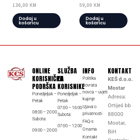
136,00
KM
59,00
KM
Dodaj u
Dodaj u
košaricu
košaricu
ONLINE
SLUŽBA
INFO
KONTAKT
KORISNIČKA
ZA
Politika
KEŠ d.o.o.
PODRŠKA
KORISNIKE
povrata
Mostar
novca – uvjeti
Ponedjeljak –
Ponedjeljak –
Adresa:
kupnje
Petak
Petak
Ortiješ bb
Izjava o
07:00 – 16:00
08:00 – 20:00
privatnosti
88000
Subota:
Subota:
FAQ-s
Mostar,
07:00 – 12:00
O nama
09:00 – 20:00
BiH
Kontakt