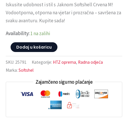
Iskusite udobnost i stil s Jaknom Softshell Crvena M!
Vodootporna, otporna na vjetar i prozračna – savršena za
svaku avanturu. Kupite sada!
Availability:
1 na zalihi
Dodaj u košaricu
SKU:
25791
Kategorije:
HTZ oprema
,
Radna odjeća
Marka:
Softshel
Zajamčeno sigurno plaćanje