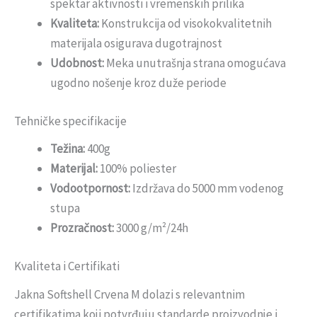
spektar aktivnosti i vremenskih prilika
Kvaliteta:
Konstrukcija od visokokvalitetnih
materijala osigurava dugotrajnost
Udobnost:
Meka unutrašnja strana omogućava
ugodno nošenje kroz duže periode
Tehničke specifikacije
Težina:
400g
Materijal:
100% poliester
Vodootpornost:
Izdržava do 5000 mm vodenog
stupa
Prozračnost:
3000 g/m²/24h
Kvaliteta i Certifikati
Jakna Softshell Crvena M dolazi s relevantnim
certifikatima koji potvrđuju standarde proizvodnje i