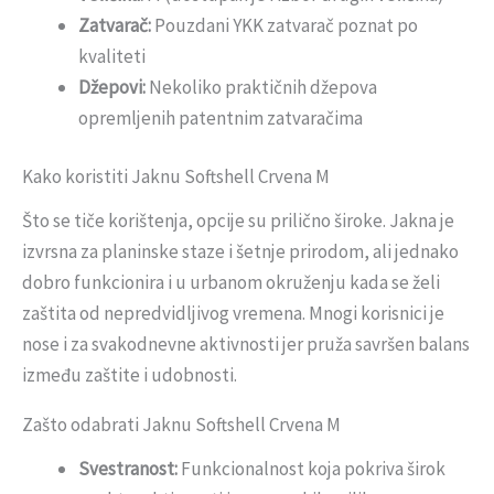
Zatvarač:
Pouzdani YKK zatvarač poznat po
kvaliteti
Džepovi:
Nekoliko praktičnih džepova
opremljenih patentnim zatvaračima
Kako koristiti Jaknu Softshell Crvena M
Što se tiče korištenja, opcije su prilično široke. Jakna je
izvrsna za planinske staze i šetnje prirodom, ali jednako
dobro funkcionira i u urbanom okruženju kada se želi
zaštita od nepredvidljivog vremena. Mnogi korisnici je
nose i za svakodnevne aktivnosti jer pruža savršen balans
između zaštite i udobnosti.
Zašto odabrati Jaknu Softshell Crvena M
Svestranost:
Funkcionalnost koja pokriva širok