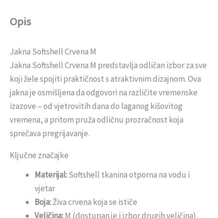
Opis
Jakna Softshell Crvena M
Jakna Softshell Crvena M predstavlja odličan izbor za sve
koji žele spojiti praktičnost s atraktivnim dizajnom. Ova
jakna je osmišljena da odgovori na različite vremenske
izazove – od vjetrovitih dana do laganog kišovitog
vremena, a pritom pruža odličnu prozračnost koja
sprečava pregrijavanje.
Ključne značajke
Materijal:
Softshell tkanina otporna na vodu i
vjetar
Boja:
Živa crvena koja se ističe
Veličina:
M (dostupan je i izbor drugih veličina)