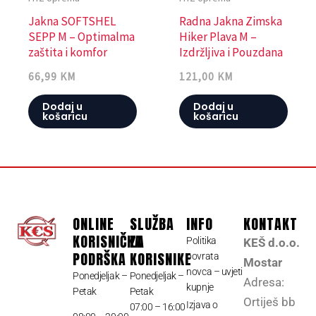
Jakna SOFTSHEL
Radna Jakna Zimska
SEPP M – Optimalma
Hiker Plava M –
zaštita i komfor
Izdržljiva i Pouzdana
66,99
KM
121,00
KM
Dodaj u
Dodaj u
košaricu
košaricu
ONLINE
SLUŽBA
INFO
KONTAKT
KORISNIČKA
ZA
Politika
KEŠ d.o.o.
PODRŠKA
KORISNIKE
povrata
Mostar
novca – uvjeti
Ponedjeljak –
Ponedjeljak –
Adresa:
kupnje
Petak
Petak
Ortiješ bb
Izjava o
07:00 – 16:00