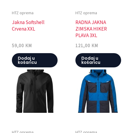
HTZ oprema
HTZ oprema
Jakna Softshell
RADNA JAKNA
Crvena XXL
ZIMSKA HIKER
PLAVA 3XL
59,00
KM
121,00
KM
Dodaj u
Dodaj u
košaricu
košaricu
HTZ oprema
HTZ oprema