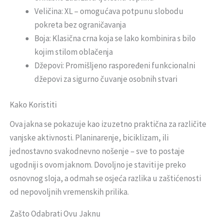
Veličina: XL – omogućava potpunu slobodu
pokreta bez ograničavanja
Boja: Klasična crna koja se lako kombinira s bilo
kojim stilom oblačenja
Džepovi: Promišljeno raspoređeni funkcionalni
džepovi za sigurno čuvanje osobnih stvari
Kako Koristiti
Ova jakna se pokazuje kao izuzetno praktična za različite
vanjske aktivnosti. Planinarenje, biciklizam, ili
jednostavno svakodnevno nošenje – sve to postaje
ugodniji s ovom jaknom. Dovoljno je staviti je preko
osnovnog sloja, a odmah se osjeća razlika u zaštićenosti
od nepovoljnih vremenskih prilika.
Zašto Odabrati Ovu Jaknu