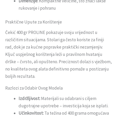
Dimenzije:
Kompaktne veličine, što znači lakše
rukovanje i pohranu
Praktične Upute za Korištenje
Čekić 400 gr PROLINE pokazuje svoju vrijednost u
različitim situacijama. Stolari ga često koriste za finiji
rad, dok je za kućne popravke praktički nezamjenjiv.
Ključ uspješnog korištenja leži u pravilnom hvatanju
drške – čvrsto, ali opušteno. Preciznost dolazi s vježbom,
no kvaliteta ovog alata definitivno pomaže u postizanju
boljih rezultata.
Razlozi za Odabir Ovog Modela
Izdržljivost:
Materijali su odabrani s ciljem
dugotrajne upotrebe – investicija koja se isplati.
Učinkovitost:
Ta težina od 400 grama omogućava