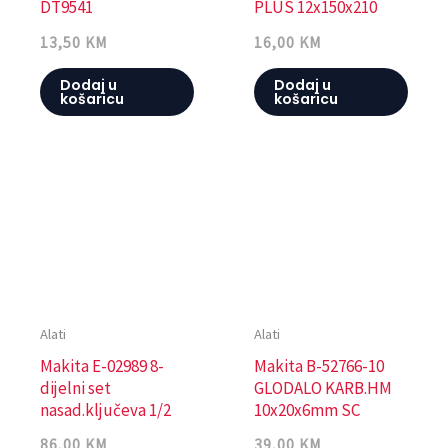
DT9541
PLUS 12x150x210
13,50
KM
16,00
KM
Dodaj u
Dodaj u
košaricu
košaricu
Alati
Alati
Makita E-02989 8-
Makita B-52766-10
dijelni set
GLODALO KARB.HM
nasad.ključeva 1/2
10x20x6mm SC
86,00
KM
39,00
KM