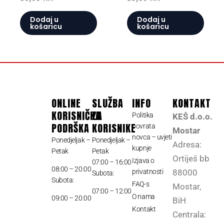
Dodaj u
Dodaj u
košaricu
košaricu
ONLINE
SLUŽBA
INFO
KONTAKT
KORISNIČKA
ZA
Politika
KEŠ d.o.o.
PODRŠKA
KORISNIKE
povrata
Mostar
novca – uvjeti
Ponedjeljak –
Ponedjeljak –
Adresa:
kupnje
Petak
Petak
Ortiješ bb
Izjava o
07:00 – 16:00
08:00 – 20:00
privatnosti
88000
Subota:
Subota:
FAQ-s
Mostar,
07:00 – 12:00
O nama
09:00 – 20:00
BiH
Kontakt
Centrala: