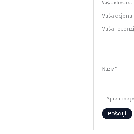
Vaša adresa e-p
Vaša ocjena
Vaša recenz
Naziv
*
Spremi moje 