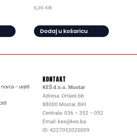
6,00
KM
Dodaj u košaricu
KONTAKT
a novca – uvjeti
KEŠ d.o.o. Mostar
Adresa: Ortiješ bb
osti
88000 Mostar, BiH
Centrala: 036 – 352 – 052
Email: kes@kes.ba
ID: 4227052020009