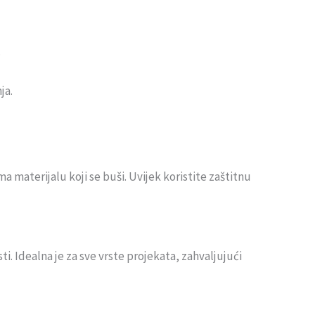
.
ja.
a materijalu koji se buši. Uvijek koristite zaštitnu
ti. Idealna je za sve vrste projekata, zahvaljujući