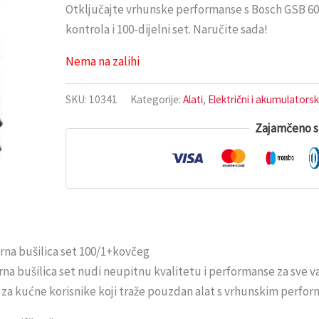
Otključajte vrhunske performanse s Bosch GSB 600
kontrola i 100-dijelni set. Naručite sada!
Nema na zalihi
SKU:
10341
Kategorije:
Alati
,
Električni i akumulatorski
Zajamčeno s
na bušilica set 100/1+kovčeg
a bušilica set nudi neupitnu kvalitetu i performanse za sve va
i za kućne korisnike koji traže pouzdan alat s vrhunskim perfo