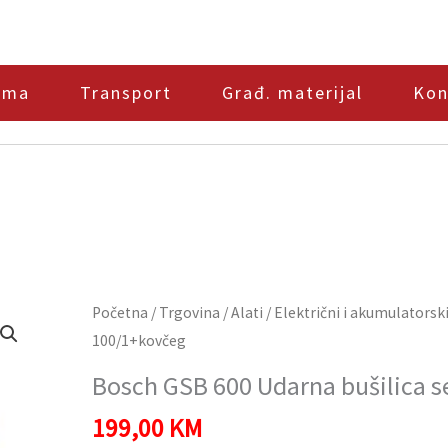
ama
Transport
Građ. materijal
Kon
Početna
/
Trgovina
/
Alati
/
Električni i akumulatorski
100/1+kovčeg
Bosch GSB 600 Udarna bušilica s
199,00
KM