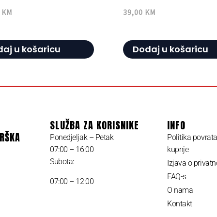
0
KM
39,00
KM
aj u košaricu
Dodaj u košaricu
SLUŽBA ZA KORISNIKE
INFO
DRŠKA
Ponedjeljak – Petak
Politika povrat
07:00 – 16:00
kupnje
Subota:
Izjava o privatn
FAQ-s
07:00 – 12:00
O nama
Kontakt