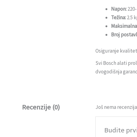
Napon:
220-
Težina:
2.5 k
Maksimalna 
Broj postavk
Osiguranje kvalite
Svi Bosch alati pro
dvogodišnja garanci
Recenzije (0)
Još nema recenzija
Budite prv