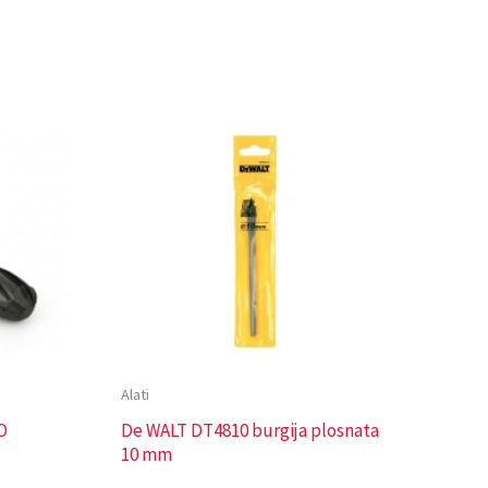
Alati
O
De WALT DT4810 burgija plosnata
10 mm