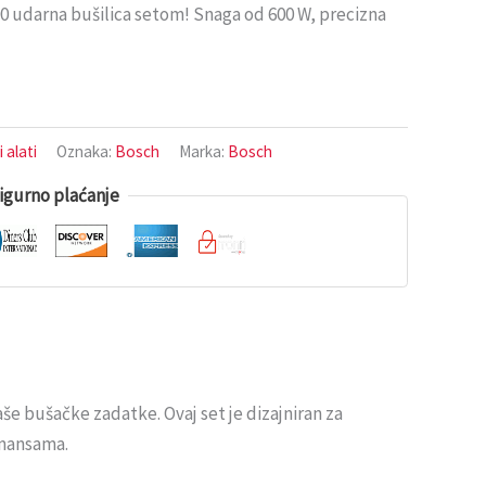
 udarna bušilica setom! Snaga od 600 W, precizna
 alati
Oznaka:
Bosch
Marka:
Bosch
igurno plaćanje
še bušačke zadatke. Ovaj set je dizajniran za
rmansama.