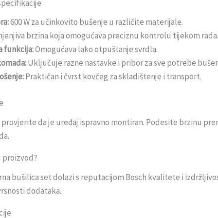
specifikacije
ra:
600 W za učinkovito bušenje u različite materijale.
jenjiva brzina koja omogućava preciznu kontrolu tijekom rada
 funkcija:
Omogućava lako otpuštanje svrdla.
komada:
Uključuje razne nastavke i pribor za sve potrebe bušen
ošenje:
Praktičan i čvrst kovčeg za skladištenje i transport.
e
 provjerite da je uređaj ispravno montiran. Podesite brzinu prem
da.
j proizvod?
a bušilica set dolazi s reputacijom Bosch kvalitete i izdržljivos
ovrsnosti dodataka.
cije