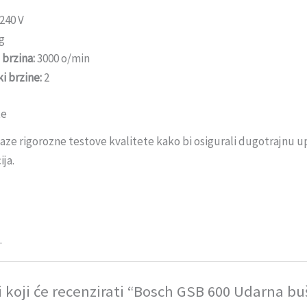
240 V
g
brzina:
3000 o/min
i brzine:
2
te
laze rigorozne testove kvalitete kako bi osigurali dugotrajnu u
ja.
.
i koji će recenzirati “Bosch GSB 600 Udarna bu