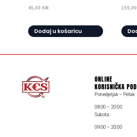
45,00
KM
159,0
Dodaj u košaricu
Dod
ONLINE
KORISNIČKA PO
Ponedjeljak – Petak
08:00 – 20:00
Subota:
09:00 – 20:00