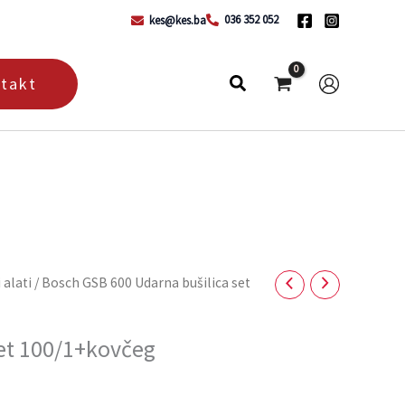
036 352 052
kes@kes.ba
takt
 alati
/ Bosch GSB 600 Udarna bušilica set
et 100/1+kovčeg