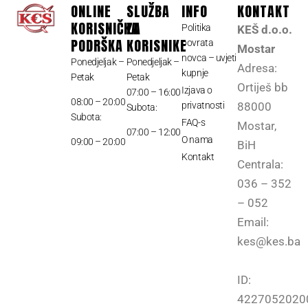
ONLINE
SLUŽBA
INFO
KONTAKT
KORISNIČKA
ZA
Politika
KEŠ d.o.o.
PODRŠKA
KORISNIKE
povrata
Mostar
novca – uvjeti
Ponedjeljak –
Ponedjeljak –
Adresa:
kupnje
Petak
Petak
Ortiješ bb
Izjava o
07:00 – 16:00
08:00 – 20:00
privatnosti
88000
Subota:
Subota:
FAQ-s
Mostar,
07:00 – 12:00
O nama
09:00 – 20:00
BiH
Kontakt
Centrala:
036 – 352
– 052
Email:
kes@kes.ba
ID:
4227052020