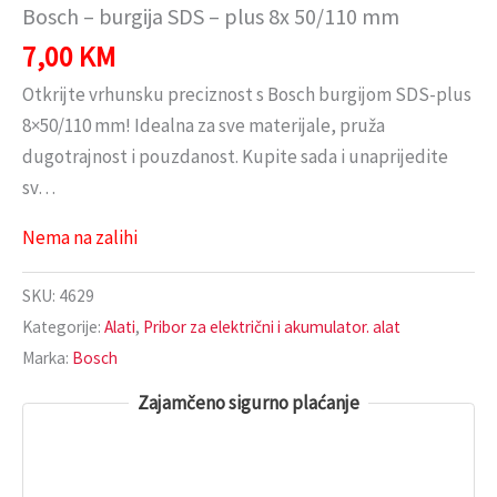
Bosch – burgija SDS – plus 8x 50/110 mm
7,00
KM
Otkrijte vrhunsku preciznost s Bosch burgijom SDS-plus
8×50/110 mm! Idealna za sve materijale, pruža
dugotrajnost i pouzdanost. Kupite sada i unaprijedite
sv…
Nema na zalihi
SKU:
4629
Kategorije:
Alati
,
Pribor za električni i akumulator. alat
Marka:
Bosch
Zajamčeno sigurno plaćanje