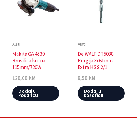
Alati
Alati
Makita GA 4530
De WALT DT5038
Brusilica kutna
Burgija 3x61mm
115mm/720W
Extra HSS 2/1
120,00
KM
9,50
KM
Dodaj u
Dodaj u
košaricu
košaricu