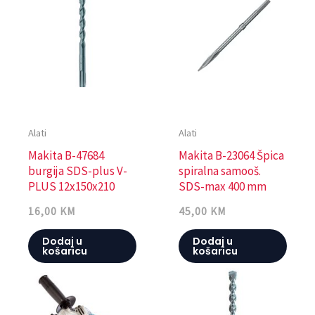
Alati
Alati
Makita B-47684
Makita B-23064 Špica
burgija SDS-plus V-
spiralna samooš.
PLUS 12x150x210
SDS-max 400 mm
16,00
KM
45,00
KM
Dodaj u
Dodaj u
košaricu
košaricu