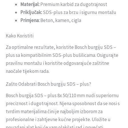
Materijal:
Premium karbid za dugotrajnost
Priključak:
SDS-plus za brzu i sigurnu montažu
Primjena:
Beton, kamen, cigla
Kako Koristiti
Za optimalne rezultate, koristite Bosch burgiju SDS –
plus sa kompatibilnim SDS-plus bušilicama. Osigurajte
pravilnu montažu i koristite odgovarajuće zaštitne
naočale tijekom rada.
Zašto Odabrati Bosch burgiju SDS – plus?
Bosch burgija SDS – plus 8x 50/110 mm nudi superiornu
preciznost i dugotrajnost. Njena sposobnost da se nosi s
tvrdim materijalima čini je najboljim izborom za
profesionalne i zahtjevne kućne projekte. Uložite u
pouzdani alat koji će vam olakšati rad i povećati