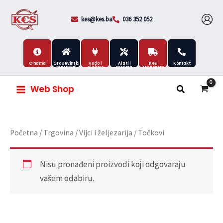
Skip
to
kes@kes.ba
036 352 052
content
O nama
Građevinski
Vodo i
Alati i
Keš
Kontakt
materijal
elektro
oprema
Transport
Web Shop
Početna
/
Trgovina
/
Vijci i željezarija
/ Točkovi
Nisu pronađeni proizvodi koji odgovaraju
vašem odabiru.