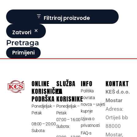
Filtriraj proizvode
Zatvori
Pretraga
Primijeni
ONLINE
SLUŽBA
INFO
KONTAKT
KORISNIČKA
ZA
Politika
KEŠ d.o.o.
PODRŠKA
KORISNIKE
povrata
Mostar
novca – uvjeti
Ponedjeljak –
Ponedjeljak –
Adresa:
kupnje
Petak
Petak
Ortiješ bb
Izjava o
07:00 – 16:00
08:00 – 20:00
privatnosti
88000
Subota:
Subota:
FAQ-s
Mostar,