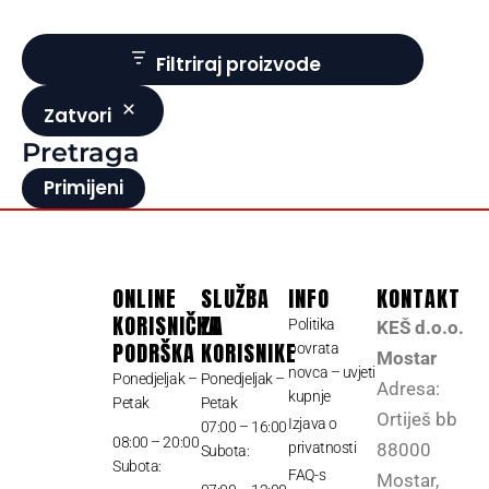
Filtriraj proizvode
Zatvori
Pretraga
Primijeni
ONLINE
SLUŽBA
INFO
KONTAKT
KORISNIČKA
ZA
Politika
KEŠ d.o.o.
PODRŠKA
KORISNIKE
povrata
Mostar
novca – uvjeti
Ponedjeljak –
Ponedjeljak –
Adresa:
kupnje
Petak
Petak
Ortiješ bb
Izjava o
07:00 – 16:00
08:00 – 20:00
privatnosti
88000
Subota:
Subota:
FAQ-s
Mostar,