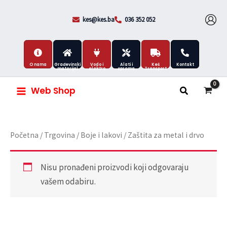
Skip
to
kes@kes.ba
036 352 052
content
O nama
Građevinski
Vodo i
Alati i
Keš
Kontakt
materijal
elektro
oprema
Transport
Web Shop
Početna
/
Trgovina
/
Boje i lakovi
/ Zaštita za metal i drvo
Nisu pronađeni proizvodi koji odgovaraju
vašem odabiru.